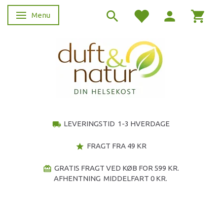
Menu
Skifte navigation
LEVERINGSTID 1-3 HVERDAGE
local_shipping
FRAGT FRA 49 KR
star
GRATIS FRAGT VED KØB FOR 599 KR.
redeem
AFHENTNING MIDDELFART 0 KR.