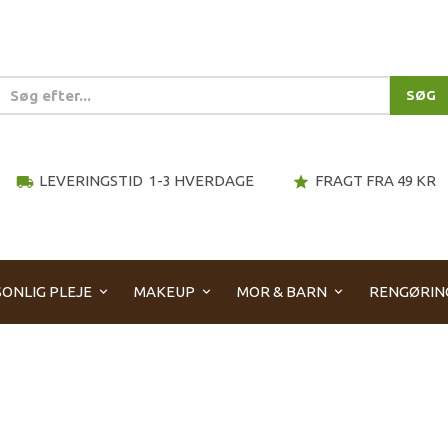
SØG
LEVERINGSTID 1-3 HVERDAGE
FRAGT FRA 49 KR
local_shipping
star
ONLIG PLEJE
MAKEUP
MOR & BARN
RENGØRIN