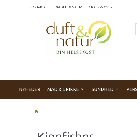
KONTAKT OS
OM DUFT & NATUR.
GRATIS PRØVER
NYHEDER
MAD & DRIKKE
SUNDHED
PERS
Kingfisher