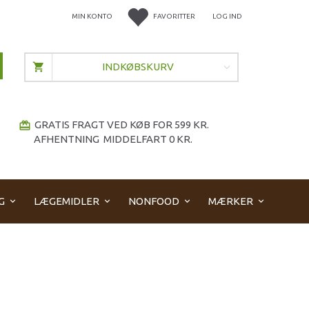
MIN KONTO
FAVORITTER
LOG IND
INDKØBSKURV
GRATIS FRAGT VED KØB FOR 599 KR.
redeem
AFHENTNING MIDDELFART 0 KR.
G
LÆGEMIDLER
NONFOOD
MÆRKER