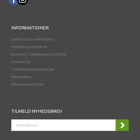
INFORMATIONER
KUNDE LOGIN / MIN KONTO
FORTROLIGHEDS NOTE
BETALING, FORSENDELSE OG RETUR
KONTAKT OS
FORRETNINGSBETINGELSER
NYHEDSBREV
PERSONDATAPOLITIK
TILMELD NYHEDSBREV
EMAIL-
ADRESSE