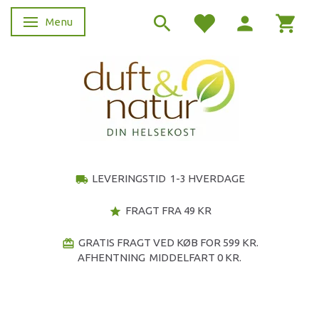
Menu
Skifte navigation
LEVERINGSTID 1-3 HVERDAGE
local_shipping
FRAGT FRA 49 KR
star
GRATIS FRAGT VED KØB FOR 599 KR.
redeem
AFHENTNING MIDDELFART 0 KR.