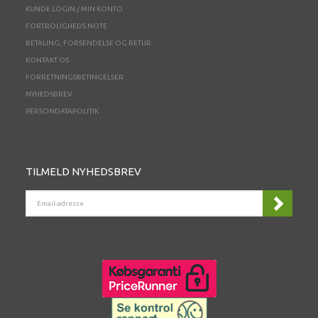
KUNDE LOGIN / MIN KONTO
FORTROLIGHEDS NOTE
BETALING, FORSENDELSE OG RETUR
KONTAKT OS
FORRETNINGSBETINGELSER
NYHEDSBREV
PERSONDATAPOLITIK
TILMELD NYHEDSBREV
EMAIL-
ADRESSE