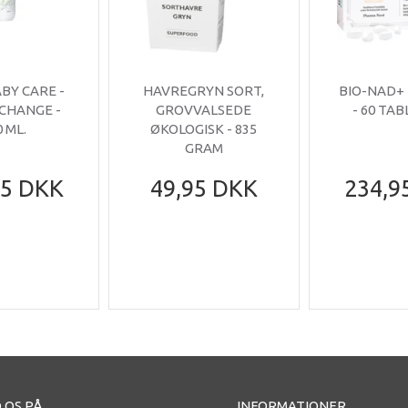
ABY CARE -
HAVREGRYN SORT,
BIO-NAD+
 CHANGE -
GROVVALSEDE
- 60 TA
0 ML.
ØKOLOGISK - 835
GRAM
95 DKK
49,95 DKK
234,9
 OS PÅ
INFORMATIONER