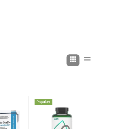
Populær
Populær
-35%