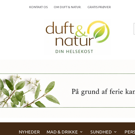
KONTAKT OS
OM DUFT & NATUR.
GRATIS PRØVER
NYHEDER
MAD & DRIKKE
SUNDHED
PERS