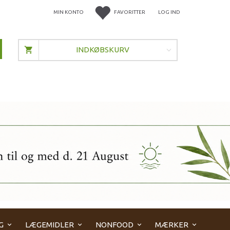
MIN KONTO
FAVORITTER
LOG IND
INDKØBSKURV
G
LÆGEMIDLER
NONFOOD
MÆRKER