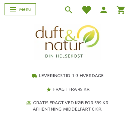
Menu
Skifte navigation
LEVERINGSTID 1-3 HVERDAGE
local_shipping
FRAGT FRA 49 KR
star
GRATIS FRAGT VED KØB FOR 599 KR.
redeem
AFHENTNING MIDDELFART 0 KR.