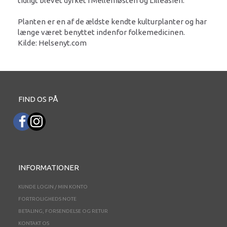
tidligt blevet dyrket i Mellemøsten og Lilleasien.
Planten er en af de ældste kendte kulturplanter og har
længe været benyttet indenfor folkemedicinen.
Kilde: Helsenyt.com
FIND OS PÅ
INFORMATIONER
KUNDE LOGIN / MIN KONTO
FORTROLIGHEDS NOTE
BETALING, FORSENDELSE OG RETUR
KONTAKT OS