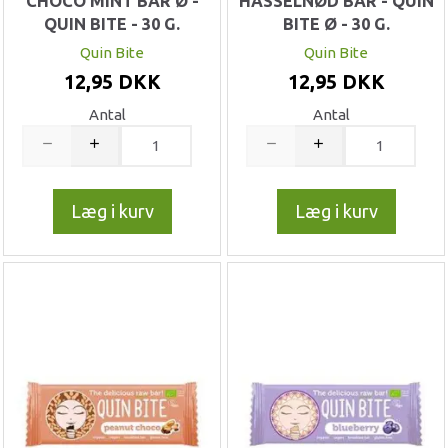
CHOCO MINT BAR Ø -
HASSELNØD BAR - QUIN
QUIN BITE - 30 G.
BITE Ø - 30 G.
Quin Bite
Quin Bite
12,95 DKK
12,95 DKK
Antal
Antal
Læg i kurv
Læg i kurv