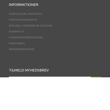
INFORMATIONER
KUNDE LOGIN / MIN KONTO
FORTROLIGHEDS NOTE
BETALING, FORSENDELSE OG RETUR
KONTAKT OS
FORRETNINGSBETINGELSER
NYHEDSBREV
PERSONDATAPOLITIK
TILMELD NYHEDSBREV
EMAIL-
ADRESSE