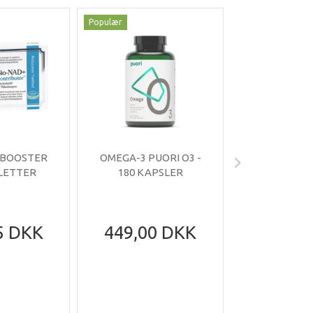
Populær
Populær
-35%
 BOOSTER
OMEGA-3 PUORI O3 -
OMNIMIN 
BLETTER
180 KAPSLER
TABLE
5 DKK
449,00 DKK
199,95
305,95
Du sparer
DK