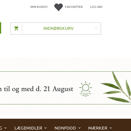
MIN KONTO
FAVORITTER
LOG IND
INDKØBSKURV
G
LÆGEMIDLER
NONFOOD
MÆRKER