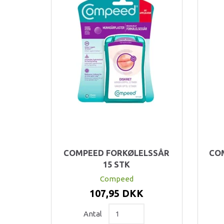
COMPEED FORKØLELSSÅR
CO
15 STK
Compeed
107,95 DKK
Antal