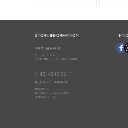
STORE INFORMATION
FIND
Duft og Natur
ØSTERGADE 6
5500 MIDDELFART, DANMARK
(+45) 4216 96 11
INFO@DUFT-NATUR.DK
REG: 9196
KONTO NR: 1130055393
CVR: 20757175