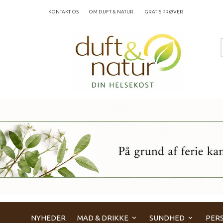
KONTAKT OS
OM DUFT & NATUR.
GRATIS PRØVER
NYHEDER
MAD & DRIKKE
SUNDHED
PERS