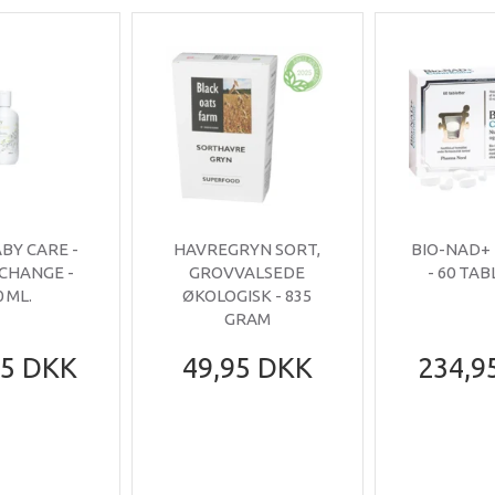
ABY CARE -
HAVREGRYN SORT,
BIO-NAD+
 CHANGE -
GROVVALSEDE
- 60 TA
0 ML.
ØKOLOGISK - 835
GRAM
95 DKK
49,95 DKK
234,9