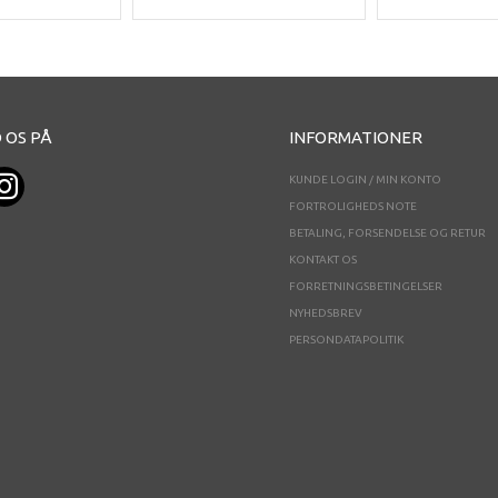
 OS PÅ
INFORMATIONER
KUNDE LOGIN / MIN KONTO
FORTROLIGHEDS NOTE
BETALING, FORSENDELSE OG RETUR
KONTAKT OS
FORRETNINGSBETINGELSER
NYHEDSBREV
PERSONDATAPOLITIK