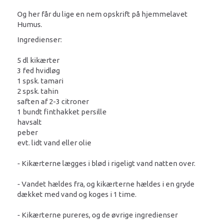
Og her får du lige en nem opskrift på hjemmelavet
Humus.
Ingredienser:
5 dl kikærter
3 fed hvidløg
1 spsk. tamari
2 spsk. tahin
saften af 2-3 citroner
1 bundt finthakket persille
havsalt
peber
evt. lidt vand eller olie
- Kikærterne lægges i blød i rigeligt vand natten over.
- Vandet hældes fra, og kikærterne hældes i en gryde
dækket med vand og koges i 1 time.
- Kikærterne pureres, og de øvrige ingredienser