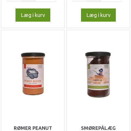
Læg i kurv
Læg i kurv
RØMER PEANUT
SMØREPÅLÆG