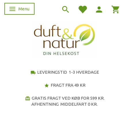
Menu
Skifte navigation
LEVERINGSTID 1-3 HVERDAGE
local_shipping
FRAGT FRA 49 KR
star
GRATIS FRAGT VED KØB FOR 599 KR.
redeem
AFHENTNING MIDDELFART 0 KR.