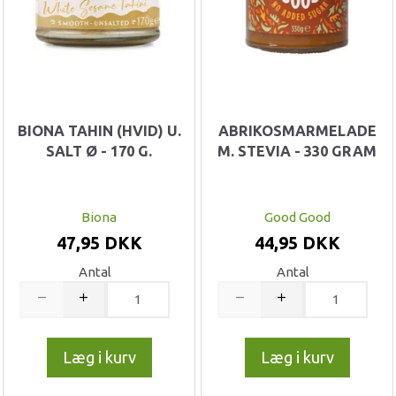
BIONA TAHIN (HVID) U.
ABRIKOSMARMELADE
SALT Ø - 170 G.
M. STEVIA - 330 GRAM
Biona
Good Good
47,95 DKK
44,95 DKK
Antal
Antal
Læg i kurv
Læg i kurv