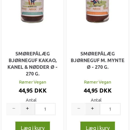
SMØREPÅLÆG
SMØREPÅLÆG
BJØRNEGUF KAKAO,
BJØRNEGUF M. MYNTE
KANEL & NØDDER Ø -
Ø - 270 G.
270 G.
Rømer Vegan
Rømer Vegan
44,95 DKK
44,95 DKK
Antal
Antal
Læg i kurv
Læg i kurv