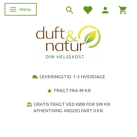
Menu
Skifte navigation
LEVERINGSTID 1-3 HVERDAGE
local_shipping
FRAGT FRA 49 KR
star
GRATIS FRAGT VED KØB FOR 599 KR.
redeem
AFHENTNING MIDDELFART 0 KR.