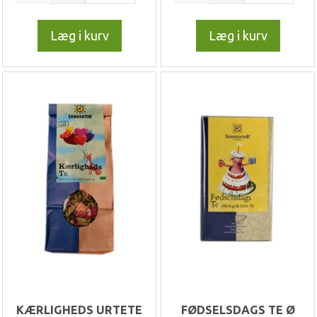
Læg i kurv
Læg i kurv
KÆRLIGHEDS URTETE
FØDSELSDAGS TE Ø