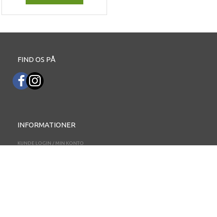
FIND OS PÅ
INFORMATIONER
KUNDE LOGIN / MIN KONTO
FORTROLIGHEDS NOTE
BETALING, FORSENDELSE OG RETUR
KONTAKT OS
FORRETNINGSBETINGELSER
NYHEDSBREV
PERSONDATAPOLITIK