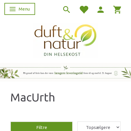
Menu
Skifte navigation
MacUrth
Filtre