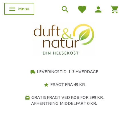
Menu
Skifte navigation
LEVERINGSTID 1-3 HVERDAGE
local_shipping
FRAGT FRA 49 KR
star
GRATIS FRAGT VED KØB FOR 599 KR.
redeem
AFHENTNING MIDDELFART 0 KR.