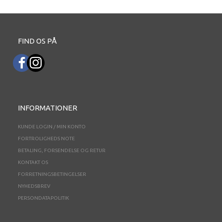
FIND OS PÅ
INFORMATIONER
KUNDE LOGIN / MIN KONTO
FORTROLIGHEDS NOTE
BETALING, FORSENDELSE OG RETUR
KONTAKT OS
FORRETNINGSBETINGELSER
NYHEDSBREV
PERSONDATAPOLITIK