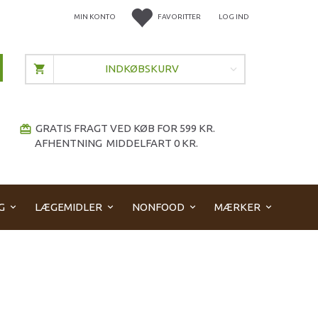
MIN KONTO
FAVORITTER
LOG IND
INDKØBSKURV
GRATIS FRAGT VED KØB FOR 599 KR.
redeem
AFHENTNING MIDDELFART 0 KR.
G
LÆGEMIDLER
NONFOOD
MÆRKER