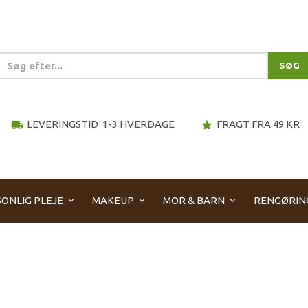
SØG
LEVERINGSTID 1-3 HVERDAGE
FRAGT FRA 49 KR
local_shipping
star
ONLIG PLEJE
MAKEUP
MOR & BARN
RENGØRIN