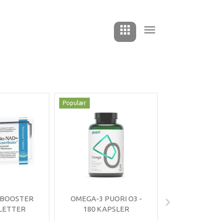
Populær
Populær
-35%
 BOOSTER
OMEGA-3 PUORI O3 -
OMNIMIN 
BLETTER
180 KAPSLER
TABLE