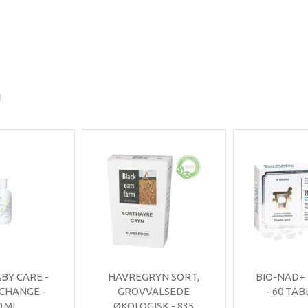
I
ABY CARE -
HAVREGRYN SORT,
BIO-NAD+
 CHANGE -
GROVVALSEDE
- 60 TA
0 ML.
ØKOLOGISK - 835