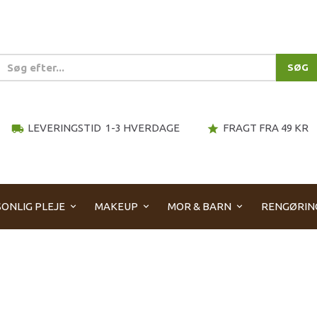
SØG
LEVERINGSTID 1-3 HVERDAGE
FRAGT FRA 49 KR
local_shipping
star
ONLIG PLEJE
MAKEUP
MOR & BARN
RENGØRIN