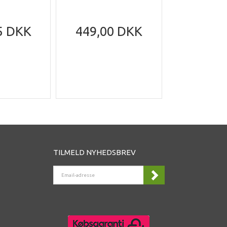
5 DKK
449,00 DKK
199,95
305,95
Du sparer
DK
TILMELD NYHEDSBREV
EMAIL-
ADRESSE