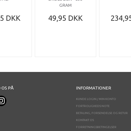
GRAM
95 DKK
49,95 DKK
234,9
 OS PÅ
INFORMATIONER
KUNDE LOGIN / MIN KONTO
FORTROLIGHEDS NOTE
BETALING, FORSENDELSE OG RETUR
KONTAKT OS
FORRETNINGSBETINGELSER