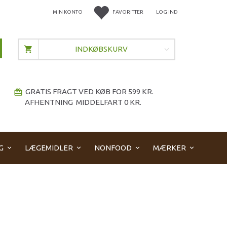
MIN KONTO
FAVORITTER
LOG IND
INDKØBSKURV
GRATIS FRAGT VED KØB FOR 599 KR.
redeem
AFHENTNING MIDDELFART 0 KR.
G
LÆGEMIDLER
NONFOOD
MÆRKER