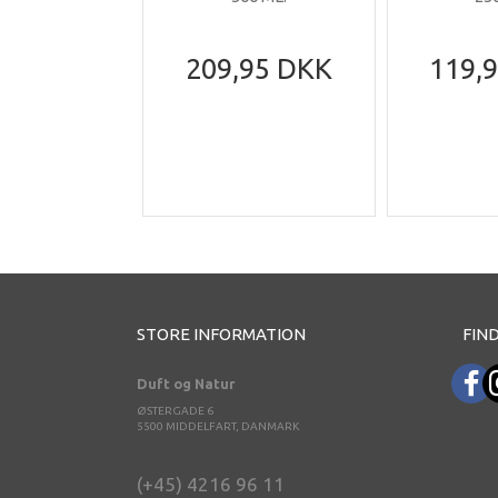
209,95 DKK
119,
STORE INFORMATION
FIND
Duft og Natur
ØSTERGADE 6
5500 MIDDELFART, DANMARK
(+45) 4216 96 11