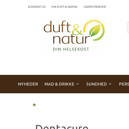
KONTAKT OS
OM DUFT & NATUR.
GRATIS PRØVER
NYHEDER
MAD & DRIKKE
SUNDHED
PERS
Dentacure