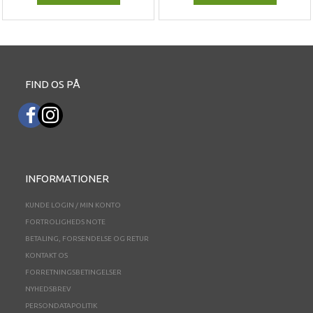
FIND OS PÅ
INFORMATIONER
KUNDE LOGIN / MIN KONTO
FORTROLIGHEDS NOTE
BETALING, FORSENDELSE OG RETUR
KONTAKT OS
FORRETNINGSBETINGELSER
NYHEDSBREV
PERSONDATAPOLITIK