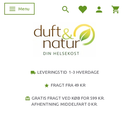
Menu
Skifte navigation
LEVERINGSTID 1-3 HVERDAGE
local_shipping
FRAGT FRA 49 KR
star
GRATIS FRAGT VED KØB FOR 599 KR.
redeem
AFHENTNING MIDDELFART 0 KR.