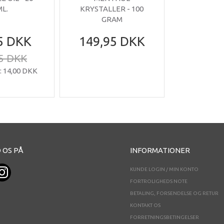
ML.
KRYSTALLER - 100
GRAM
5 DKK
149,95 DKK
5 DKK
:
14,00 DKK
 OS PÅ
INFORMATIONER
KUNDE LOGIN / MIN KONTO
FORTROLIGHEDS NOTE
BETALING, FORSENDELSE OG RETUR
KONTAKT OS
FORRETNINGSBETINGELSER