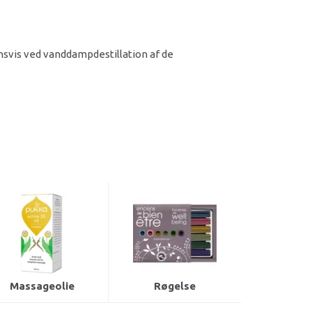
rinsvis ved vanddampdestillation af de
Massageolie
Røgelse