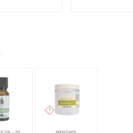
I
E OIL - 20
MENTHOL