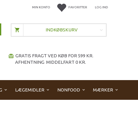
MIN KONTO
FAVORITTER
LOG IND
INDKØBSKURV
GRATIS FRAGT VED KØB FOR 599 KR.
redeem
AFHENTNING MIDDELFART 0 KR.
G
LÆGEMIDLER
NONFOOD
MÆRKER