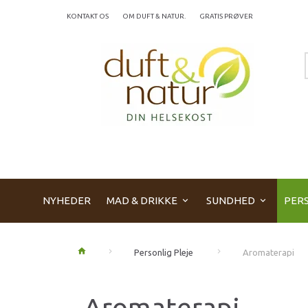
KONTAKT OS
OM DUFT & NATUR.
GRATIS PRØVER
NYHEDER
MAD & DRIKKE
SUNDHED
PERS
Personlig Pleje
Aromaterapi
Aromaterapi