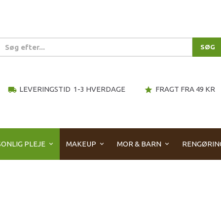
SØG
LEVERINGSTID 1-3 HVERDAGE
FRAGT FRA 49 KR
local_shipping
star
ONLIG PLEJE
MAKEUP
MOR & BARN
RENGØRIN