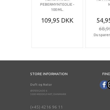
PEBERMYNTEOLIE -
100 ML.
109,95 DKK
54,9
68,9
Du sparer
STORE INFORMATION
FIND
Duft og Natur
ØSTERGADE 6
5500 MIDDELFART, DANMARK
(+45) 4216 96 11