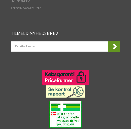
NYHEDSBREV
PERSONDATAPOLITIK
TILMELD NYHEDSBREV
EMAIL-
ADRESSE