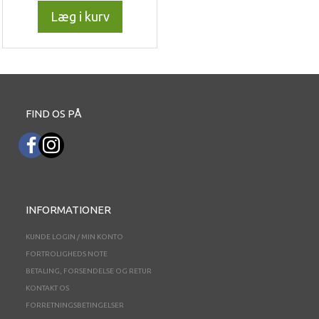
Læg i kurv
FIND OS PÅ
INFORMATIONER
KUNDE LOGIN / MIN KONTO
FORTROLIGHEDS NOTE
BETALING, FORSENDELSE OG RETUR
KONTAKT OS
FORRETNINGSBETINGELSER