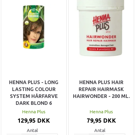
HENNA PLUS - LONG
HENNA PLUS HAIR
LASTING COLOUR
REPAIR HAIRMASK
SYSTEM HÅRFARVE
HAIRWONDER - 200 ML.
DARK BLOND 6
Henna Plus
Henna Plus
129,95 DKK
79,95 DKK
Antal
Antal