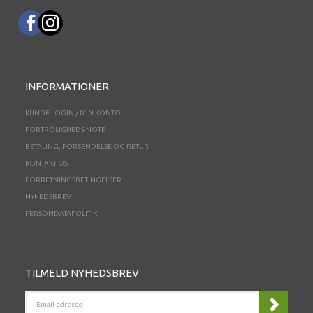
INFORMATIONER
KUNDE LOGIN / MIN KONTO
FORTROLIGHEDS NOTE
BETALING, FORSENDELSE OG RETUR
KONTAKT OS
FORRETNINGSBETINGELSER
NYHEDSBREV
PERSONDATAPOLITIK
TILMELD NYHEDSBREV
EMAIL-
ADRESSE