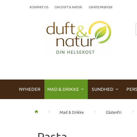
KONTAKT OS
OM DUFT & NATUR.
GRATIS PRØVER
NYHEDER
MAD & DRIKKE
SUNDHED
PERS
Mad & Drikke
Glutenfri
Pasta