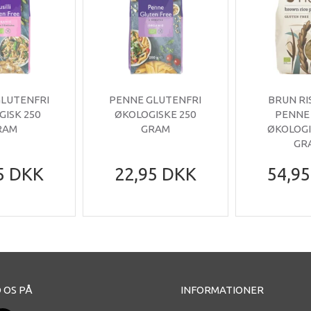
 GLUTENFRI
PENNE GLUTENFRI
BRUN RI
GISK 250
ØKOLOGISKE 250
PENNE 
RAM
GRAM
ØKOLOGIS
GR
5 DKK
22,95 DKK
54,9
 OS PÅ
INFORMATIONER