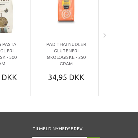
S PASTA
PAD THAI NUDLER
PASTA L
GL.FRI
GLUTENFRI
GLUTE
K - 500
ØKOLOGISKE - 250
ØKOLOGISK
AM
GRAM
GRA
5 DKK
34,95 DKK
39,95
TILMELD NYHEDSBREV