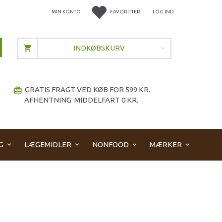
MIN KONTO
FAVORITTER
LOG IND
INDKØBSKURV
GRATIS FRAGT VED KØB FOR 599 KR.
redeem
AFHENTNING MIDDELFART 0 KR.
G
LÆGEMIDLER
NONFOOD
MÆRKER