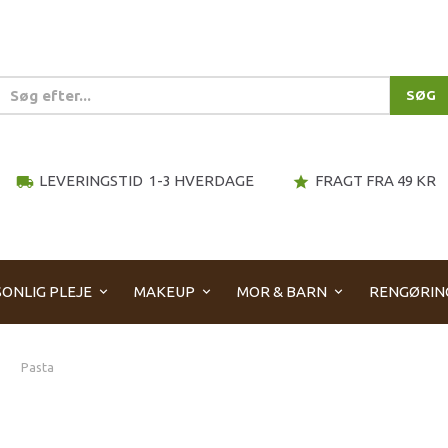
SØG
LEVERINGSTID 1-3 HVERDAGE
FRAGT FRA 49 KR
local_shipping
star
ONLIG PLEJE
MAKEUP
MOR & BARN
RENGØRIN
Pasta