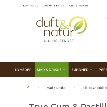
KONTAKT OS
OM DUFT & NATUR.
GRATIS PRØVER
NYHEDER
MAD & DRIKKE
SUNDHED
PERS
Mad & Drikke
Slik og Chokolad
True Gum & Pastil