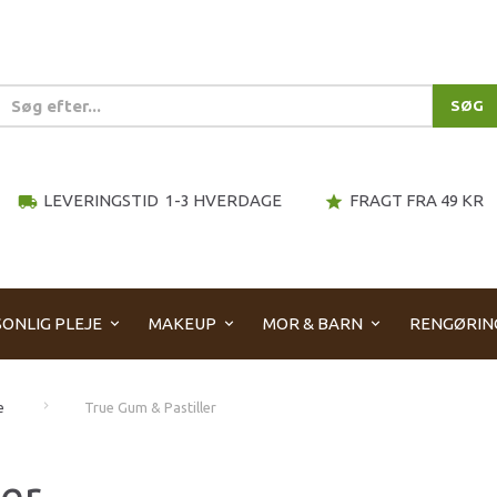
SØG
LEVERINGSTID 1-3 HVERDAGE
FRAGT FRA 49 KR
local_shipping
star
ONLIG PLEJE
MAKEUP
MOR & BARN
RENGØRIN
e
True Gum & Pastiller
ler