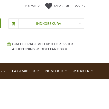
MIN KONTO
FAVORITTER
LOG IND
INDKØBSKURV
GRATIS FRAGT VED KØB FOR 599 KR.
redeem
AFHENTNING MIDDELFART 0 KR.
G
LÆGEMIDLER
NONFOOD
MÆRKER