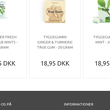
LER FRESH
TYGGEGUMMI
TYGGEGU
UE MINTS -
GINGER & TURMERIC
MINT - 
 GRAM
TRUE GUM - 20 GRAM
5 DKK
18,95 DKK
18,9
 OS PÅ
INFORMATIONER