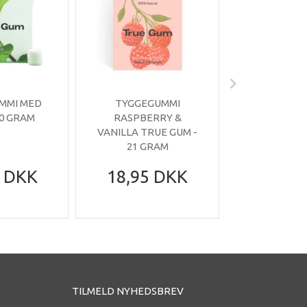
MMI MED
TYGGEGUMMI
PASTILLER
20 GRAM
RASPBERRY &
TRUE MINT
VANILLA TRUE GUM -
GRA
21 GRAM
5 DKK
18,95 DKK
15,95
TILMELD NYHEDSBREV