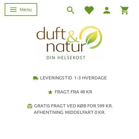
Menu
Skifte navigation
LEVERINGSTID 1-3 HVERDAGE
local_shipping
FRAGT FRA 49 KR
star
GRATIS FRAGT VED KØB FOR 599 KR.
redeem
AFHENTNING MIDDELFART 0 KR.