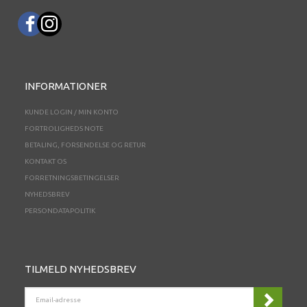
INFORMATIONER
KUNDE LOGIN / MIN KONTO
FORTROLIGHEDS NOTE
BETALING, FORSENDELSE OG RETUR
KONTAKT OS
FORRETNINGSBETINGELSER
NYHEDSBREV
PERSONDATAPOLITIK
TILMELD NYHEDSBREV
EMAIL-
ADRESSE