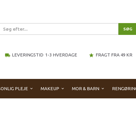
SØG
LEVERINGSTID 1-3 HVERDAGE
FRAGT FRA 49 KR
local_shipping
star
ONLIG PLEJE
MAKEUP
MOR & BARN
RENGØRIN