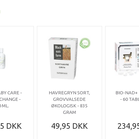
I
ABY CARE -
HAVREGRYN SORT,
BIO-NAD+
 CHANGE -
GROVVALSEDE
- 60 TA
0 ML.
ØKOLOGISK - 835
GRAM
95 DKK
49,95 DKK
234,9