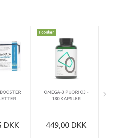
Populær
Populær
-35%
 BOOSTER
OMEGA-3 PUORI O3 -
OMNIMIN 
BLETTER
180 KAPSLER
TABLE
5 DKK
449,00 DKK
199,95
305,95