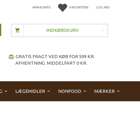
MIN KONTO
FAVORITTER
LOG IND
INDKØBSKURV
GRATIS FRAGT VED KØB FOR 599 KR.
redeem
AFHENTNING MIDDELFART 0 KR.
G
LÆGEMIDLER
NONFOOD
MÆRKER