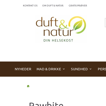
KONTAKT OS
OM DUFT & NATUR.
GRATIS PRØVER
NYHEDER
MAD & DRIKKE
SUNDHED
PERS
Rawbite