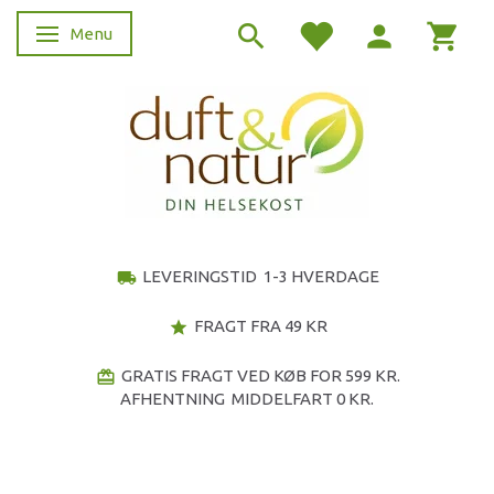
Menu
Skifte navigation
LEVERINGSTID 1-3 HVERDAGE
local_shipping
FRAGT FRA 49 KR
star
GRATIS FRAGT VED KØB FOR 599 KR.
redeem
AFHENTNING MIDDELFART 0 KR.