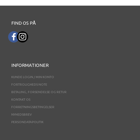
FIND OS PÅ
INFORMATIONER
KUNDE LOGIN / MIN KONTO
FORTROLIGHEDS NOTE
BETALING, FORSENDELSE OG RETUR
KONTAKT OS
FORRETNINGSBETINGELSER
NYHEDSBREV
PERSONDATAPOLITIK