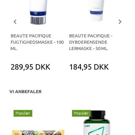
BEAUTE PACIFIQUE
BEAUTE PACIFIQUE -
BA
FUGTIGHEDSMASKE - 100
DYBDERENSENDE
AN
ML.
LERMASKE - 50 ML.
TA
ML.
289,95 DKK
184,95 DKK
4
VI ANBEFALER
Populær
Populær
P