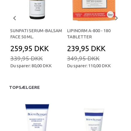
SUNPATI SERUM-BALSAM
LIPINORM A-800 - 180
COL
FACE 50 ML.
TABLETTER
45
259,95 DKK
239,95 DKK
4
339,95 DKK
349,95 DKK
69
Du sparer:
80,00 DKK
Du sparer:
110,00 DKK
Du 
TOPSÆLGERE