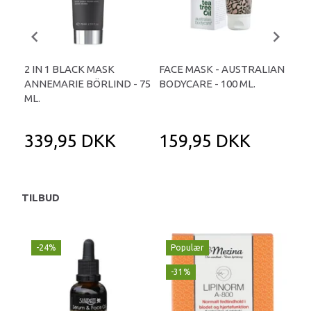
2 IN 1 BLACK MASK
FACE MASK - AUSTRALIAN
AN
ANNEMARIE BÖRLIND - 75
BODYCARE - 100 ML.
EXF
ML.
ML.
339,95 DKK
159,95 DKK
2
TILBUD
-24%
Populær
-
-31%