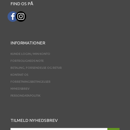
FIND OS PÅ
INFORMATIONER
KUNDE LOGIN / MIN KONTO
FORTROLIGHEDS NOTE
BETALING, FORSENDELSE OG RETUR
KONTAKT OS
FORRETNINGSBETINGELSER
NYHEDSBREV
PERSONDATAPOLITIK
TILMELD NYHEDSBREV
EMAIL-