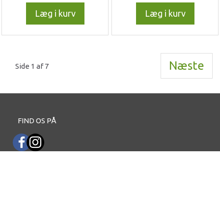
Læg i kurv
Læg i kurv
Næste
Side 1 af 7
FIND OS PÅ
INFORMATIONER
KUNDE LOGIN / MIN KONTO
FORTROLIGHEDS NOTE