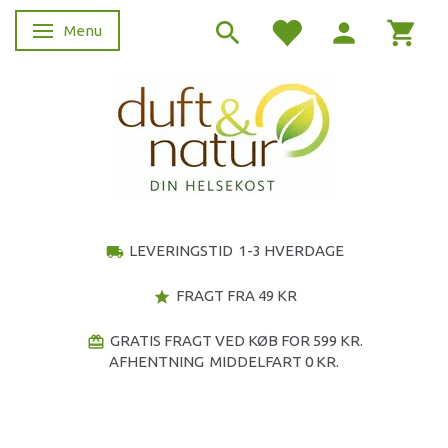
Menu
Skifte navigation
LEVERINGSTID 1-3 HVERDAGE
local_shipping
FRAGT FRA 49 KR
star
GRATIS FRAGT VED KØB FOR 599 KR.
redeem
AFHENTNING MIDDELFART 0 KR.