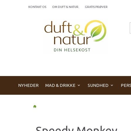
KONTAKT OS
OM DUFT & NATUR.
GRATIS PRØVER
NYHEDER
MAD & DRIKKE
SUNDHED
PERS
Speedy Monkey