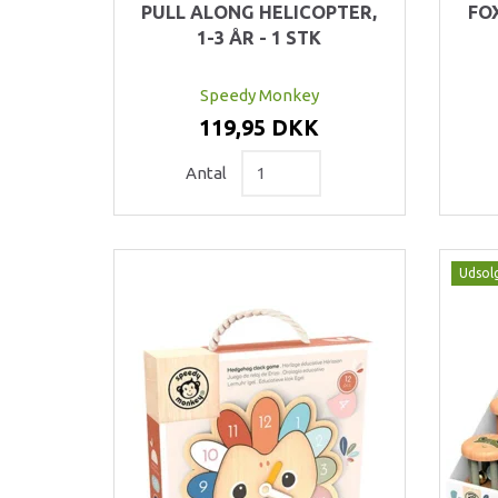
PULL ALONG HELICOPTER,
FO
1-3 ÅR - 1 STK
Speedy Monkey
119,95 DKK
Antal
Udsol