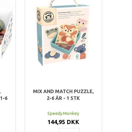
,
MIX AND MATCH PUZZLE,
1-6
2-6 ÅR - 1 STK
Speedy Monkey
144,95 DKK