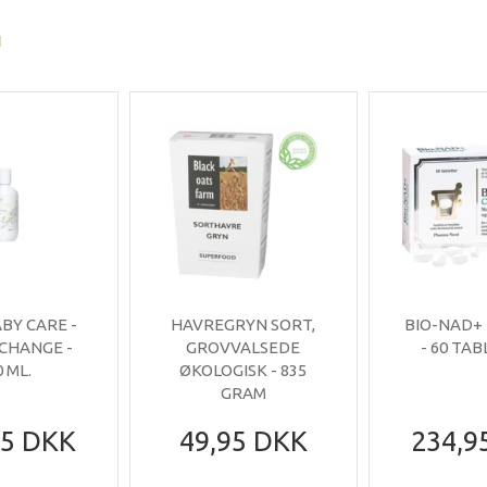
I
ABY CARE -
HAVREGRYN SORT,
BIO-NAD+
 CHANGE -
GROVVALSEDE
- 60 TA
0 ML.
ØKOLOGISK - 835
GRAM
95 DKK
49,95 DKK
234,9