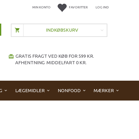
MIN KONTO
FAVORITTER
LOG IND
INDKØBSKURV
GRATIS FRAGT VED KØB FOR 599 KR.
redeem
AFHENTNING MIDDELFART 0 KR.
G
LÆGEMIDLER
NONFOOD
MÆRKER