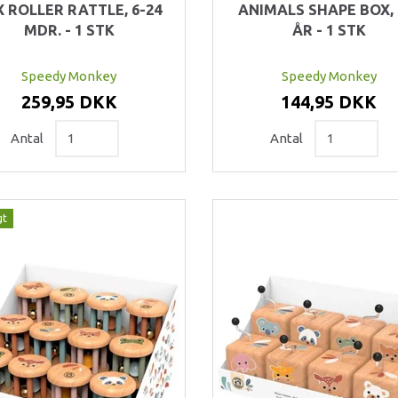
X ROLLER RATTLE, 6-24
ANIMALS SHAPE BOX, 
MDR. - 1 STK
ÅR - 1 STK
Speedy Monkey
Speedy Monkey
259,95 DKK
144,95 DKK
Antal
Antal
gt