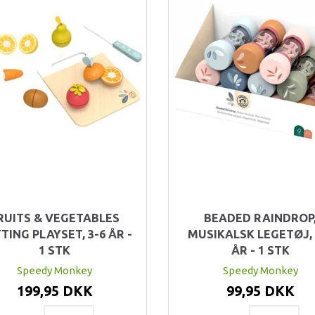
RUITS & VEGETABLES
BEADED RAINDROP
TING PLAYSET, 3-6 ÅR -
MUSIKALSK LEGETØJ, 
1 STK
ÅR - 1 STK
Speedy Monkey
Speedy Monkey
199,95 DKK
99,95 DKK