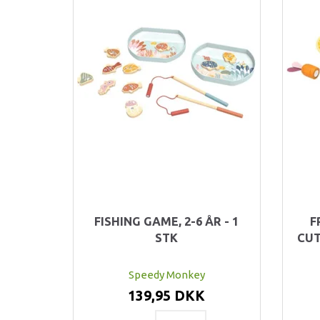
FISHING GAME, 2-6 ÅR - 1
F
STK
CUT
Speedy Monkey
139,95 DKK