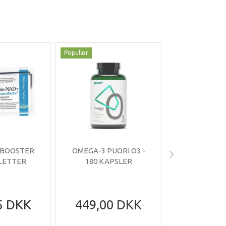
Populær
Populær
-35%
 BOOSTER
OMEGA-3 PUORI O3 -
OMNIMIN 
BLETTER
180 KAPSLER
TABLE
5 DKK
449,00 DKK
199,95
305,95