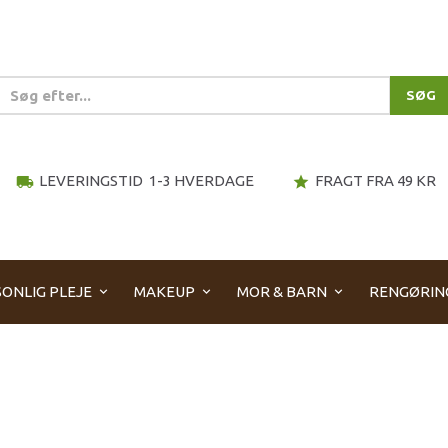
SØG
LEVERINGSTID 1-3 HVERDAGE
FRAGT FRA 49 KR
local_shipping
star
ONLIG PLEJE
MAKEUP
MOR & BARN
RENGØRIN