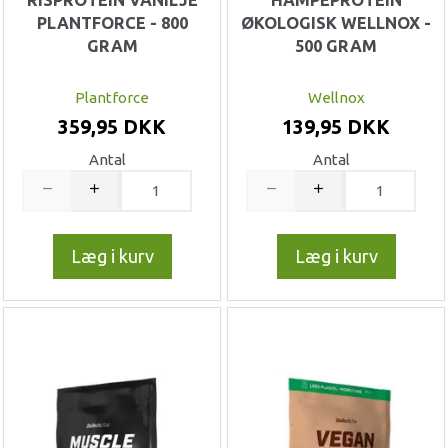
RISPROTEIN VANILJE
HAMPEPROTEIN
PLANTFORCE - 800
ØKOLOGISK WELLNOX -
GRAM
500 GRAM
Plantforce
Wellnox
359,95 DKK
139,95 DKK
Antal
Antal
Læg i kurv
Læg i kurv