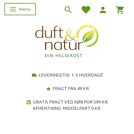
Menu
Skifte navigation
LEVERINGSTID 1-3 HVERDAGE
local_shipping
FRAGT FRA 49 KR
star
GRATIS FRAGT VED KØB FOR 599 KR.
redeem
AFHENTNING MIDDELFART 0 KR.