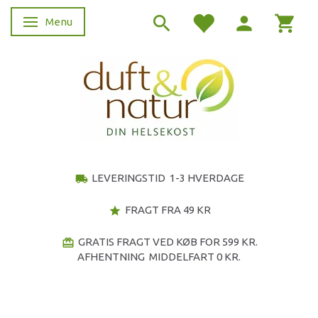
Menu
Skifte navigation
LEVERINGSTID 1-3 HVERDAGE
local_shipping
FRAGT FRA 49 KR
star
GRATIS FRAGT VED KØB FOR 599 KR.
redeem
AFHENTNING MIDDELFART 0 KR.