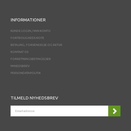
INFORMATIONER
KUNDE LOGIN / MIN KONTO
FORTROLIGHEDS NOTE
BETALING, FORSENDELSE OG RETUR
KONTAKT OS
FORRETNINGSBETINGELSER
NYHEDSBREV
PERSONDATAPOLITIK
TILMELD NYHEDSBREV
EMAIL-
ADRESSE