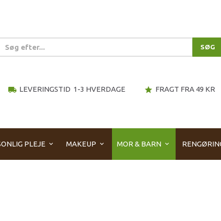
SØG
LEVERINGSTID 1-3 HVERDAGE
FRAGT FRA 49 KR
local_shipping
star
ONLIG PLEJE
MAKEUP
MOR & BARN
RENGØRIN