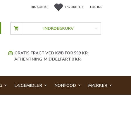
MIN KONTO
FAVORITTER
LOG IND
INDKØBSKURV
GRATIS FRAGT VED KØB FOR 599 KR.
redeem
AFHENTNING MIDDELFART 0 KR.
G
LÆGEMIDLER
NONFOOD
MÆRKER