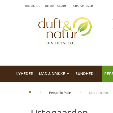
KONTAKT OS
OM DUFT & NATUR.
GRATIS PRØVER
NYHEDER
MAD & DRIKKE
SUNDHED
PERS
Personlig Pleje
Urtegaarden
Urtegaarden