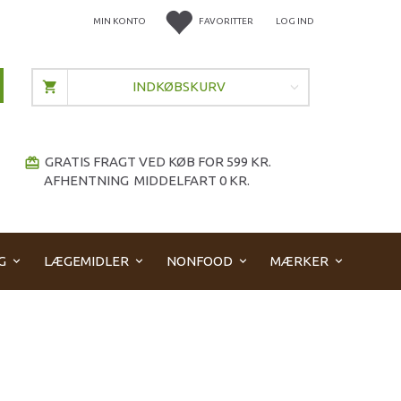
MIN KONTO
FAVORITTER
LOG IND
INDKØBSKURV
GRATIS FRAGT VED KØB FOR 599 KR.
redeem
AFHENTNING MIDDELFART 0 KR.
G
LÆGEMIDLER
NONFOOD
MÆRKER