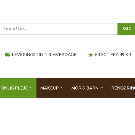
SØG
LEVERINGSTID 1-3 HVERDAGE
FRAGT FRA 49 KR
local_shipping
star
ONLIG PLEJE
MAKEUP
MOR & BARN
RENGØRIN