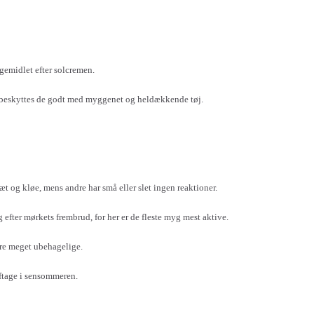
gemidlet efter solcremen.
or beskyttes de godt med myggenet og heldækkende tøj.
læt og kløe, mens andre har små eller slet ingen reaktioner.
fter mørkets frembrud, for her er de fleste myg mest aktive.
re meget ubehagelige.
 aftage i sensommeren.