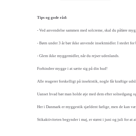
Tips og gode råd:
- Ved anvendelse sammen med solcreme, skal du påføre myg
- Børn under 3 år bør ikke anvende insektmidler. I stedet f
- Glem ikke myggemidler, når du rejser udenlands.
Forhindrer mygge i at sætte sig på din hud!
Alle reagerer forskelligt på insektstik, nogle får kraftige uds
Uanset hvad bør man holde øje med dem efter solnedgang og e
Her i Danmark er myggestik sjældent farlige, men de kan væ
Stikaktiviteten begynder i maj, er størst i juni og juli for at