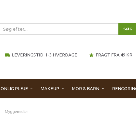
SØG
LEVERINGSTID 1-3 HVERDAGE
FRAGT FRA 49 KR
local_shipping
star
ONLIG PLEJE
MAKEUP
MOR & BARN
RENGØRIN
Myggemidler