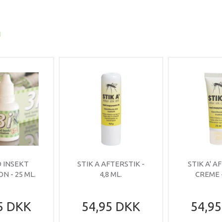
I
D INSEKT
STIK A AFTERSTIK -
STIK A' A
ON - 25 ML.
4,8 ML.
CREME -
5 DKK
54,95 DKK
54,9