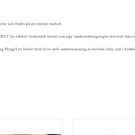
else som findes på det danske marked.
DEET. En effektiv biokemisk formel som pga. markedsføringsregler desværre ikke 
ne bag MyggA nu fundet frem til en unik sammensætning af æteriske olier, som i komb