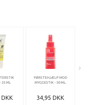
FTERSTIK
FØRSTEHJÆLP MOD
FØRSTEHJ
 25 ML
MYGGESTIK - 50 ML.
MYGGESTIK 
5 DKK
34,95 DKK
34,95