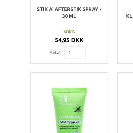
STIK A' AFTERSTIK SPRAY -
30 ML
KL
Stik'A
54,95 DKK
Antal