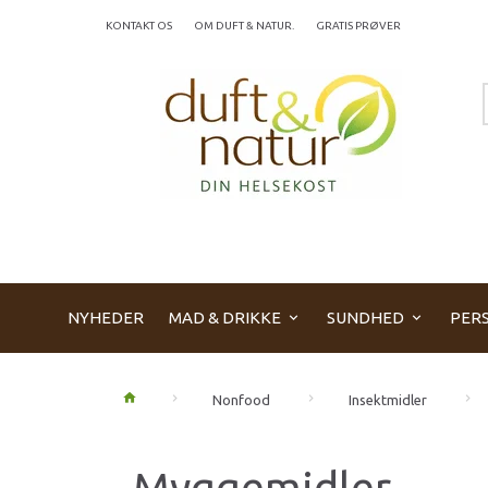
KONTAKT OS
OM DUFT & NATUR.
GRATIS PRØVER
NYHEDER
MAD & DRIKKE
SUNDHED
PERS
Nonfood
Insektmidler
Myggemidler