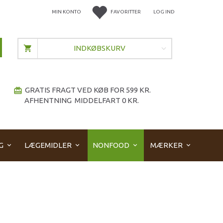
MIN KONTO
FAVORITTER
LOG IND
INDKØBSKURV
GRATIS FRAGT VED KØB FOR 599 KR.
redeem
AFHENTNING MIDDELFART 0 KR.
G
LÆGEMIDLER
NONFOOD
MÆRKER