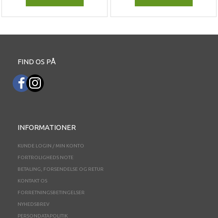
FIND OS PÅ
INFORMATIONER
KUNDE LOGIN / MIN KONTO
FORTROLIGHEDS NOTE
BETALING, FORSENDELSE OG RETUR
KONTAKT OS
FORRETNINGSBETINGELSER
NYHEDSBREV
PERSONDATAPOLITIK