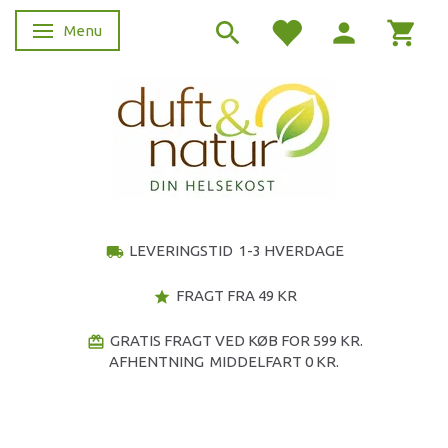
Menu
Skifte navigation
LEVERINGSTID 1-3 HVERDAGE
local_shipping
FRAGT FRA 49 KR
star
GRATIS FRAGT VED KØB FOR 599 KR.
redeem
AFHENTNING MIDDELFART 0 KR.