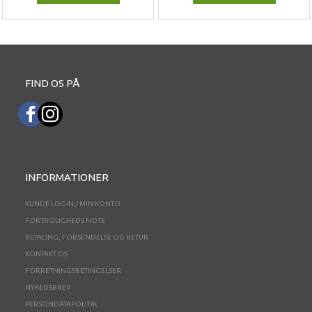
FIND OS PÅ
INFORMATIONER
KUNDE LOGIN / MIN KONTO
FORTROLIGHEDS NOTE
BETALING, FORSENDELSE OG RETUR
KONTAKT OS
FORRETNINGSBETINGELSER
NYHEDSBREV
PERSONDATAPOLITIK