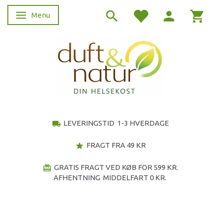
Menu
Skifte navigation
LEVERINGSTID 1-3 HVERDAGE
local_shipping
FRAGT FRA 49 KR
star
GRATIS FRAGT VED KØB FOR 599 KR.
redeem
AFHENTNING MIDDELFART 0 KR.