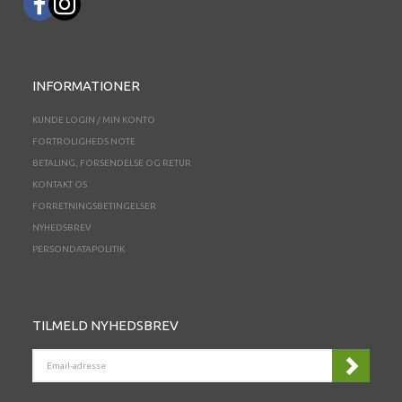
INFORMATIONER
KUNDE LOGIN / MIN KONTO
FORTROLIGHEDS NOTE
BETALING, FORSENDELSE OG RETUR
KONTAKT OS
FORRETNINGSBETINGELSER
NYHEDSBREV
PERSONDATAPOLITIK
TILMELD NYHEDSBREV
EMAIL-
ADRESSE