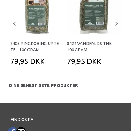
8405 RINGKØBING URTE
8424 VANDFALDS THE -
841
TE - 100 GRAM
100 GRAM
GR
79,95 DKK
79,95 DKK
6
DINE SENEST SETE PRODUKTER
FIND OS PÅ