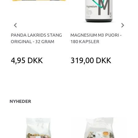
PANDA LAKRIDS STANG
MAGNESIUM M3 PUORI -
HAI
ORIGINAL - 32 GRAM
180 KAPSLER
TA
4,95 DKK
319,00 DKK
1
NYHEDER