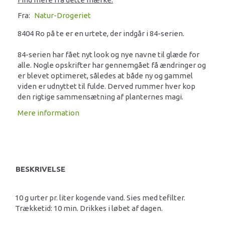
Fra:
Natur-Drogeriet
8404 Ro på te er en urtete, der indgår i 84-serien.
84-serien har fået nyt look og nye navne til glæde for
alle. Nogle opskrifter har gennemgået få ændringer og
er blevet optimeret, således at både ny og gammel
viden er udnyttet til fulde. Derved rummer hver kop
den rigtige sammensætning af planternes magi.
Mere information
BESKRIVELSE
10 g urter pr. liter kogende vand. Sies med tefilter.
Trækketid: 10 min. Drikkes i løbet af dagen.