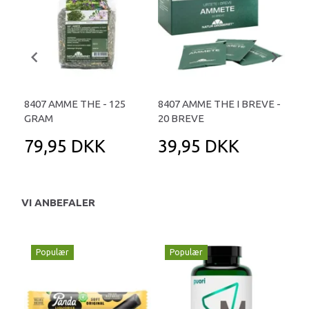
8407 AMME THE - 125
8407 AMME THE I BREVE -
841
GRAM
20 BREVE
GR
79,95 DKK
39,95 DKK
6
VI ANBEFALER
Populær
Populær
P