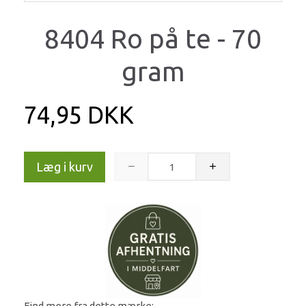
8404 Ro på te - 70
gram
74,95 DKK
Læg i kurv
Find mere fra dette mærke: