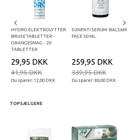
HYDRO ELEKTROLYTTER
SUNPATI SERUM-BALSAM
LIP
BRUSETABLETTER -
FACE 50 ML.
TA
ORANGESMAG - 20
TABLETTER
29,95 DKK
259,95 DKK
2
41,95 DKK
339,95 DKK
34
Du sparer:
12,00 DKK
Du sparer:
80,00 DKK
Du 
TOPSÆLGERE