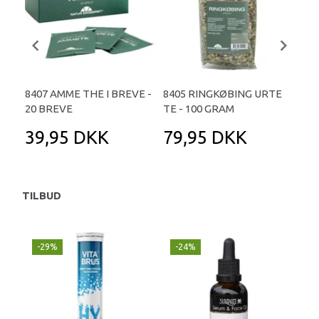
8407 AMME THE I BREVE -
8405 RINGKØBING URTE
841
20 BREVE
TE - 100 GRAM
39,95 DKK
79,95 DKK
6
TILBUD
-29%
-24%
P
-