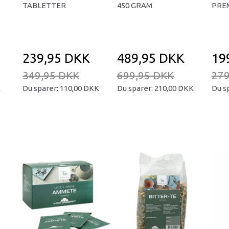
TABLETTER
450 GRAM
PREM
239,95 DKK
489,95 DKK
19
349,95 DKK
699,95 DKK
279
K
Du sparer:
110,00 DKK
Du sparer:
210,00 DKK
Du s