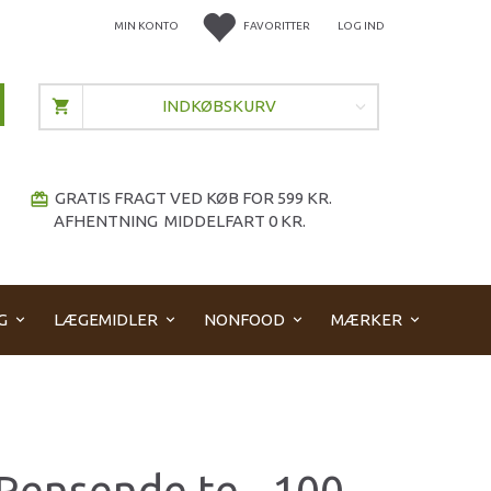
MIN KONTO
FAVORITTER
LOG IND
INDKØBSKURV
GRATIS FRAGT VED KØB FOR 599 KR.
redeem
AFHENTNING MIDDELFART 0 KR.
G
LÆGEMIDLER
NONFOOD
MÆRKER
Rensende te - 100