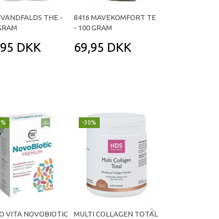
 VANDFALDS THE -
8416 MAVEKOMFORT TE
8417 ZZZOVE TE 
 GRAM
- 100 GRAM
GRAM
,95 DKK
69,95 DKK
64,95 DK
9%
-30%
Populær
-29%
O VITA NOVOBIOTIC
MULTI COLLAGEN TOTAL
OMNIVITA B TOT