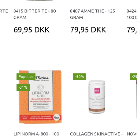
URTE
8415 BITTER TE - 80
8407 AMME THE - 125
8424
GRAM
GRAM
100
69,95 DKK
79,95 DKK
79
Populær
-30%
-2
-31%
LIPINORM A-800 - 180
COLLAGEN SKINACTIVE -
NOV