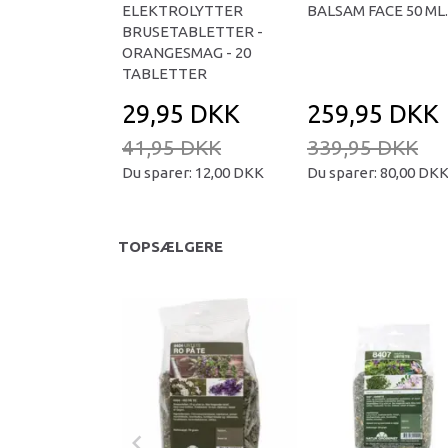
ELEKTROLYTTER
BALSAM FACE 50 ML.
BRUSETABLETTER -
ORANGESMAG - 20
TABLETTER
29,95 DKK
259,95 DKK
41,95 DKK
339,95 DKK
Du sparer:
12,00 DKK
Du sparer:
80,00 DK
TOPSÆLGERE