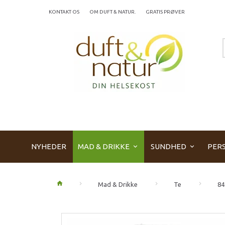
KONTAKT OS
OM DUFT & NATUR.
GRATIS PRØVER
NYHEDER
MAD & DRIKKE
SUNDHED
PERS
Mad & Drikke
Te
84