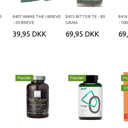
5
8407 AMME THE I BREVE
8415 BITTER TE - 80
841
- 20 BREVE
GRAM
- 10
39,95 DKK
69,95 DKK
69
Populær
Populær
Po
-3