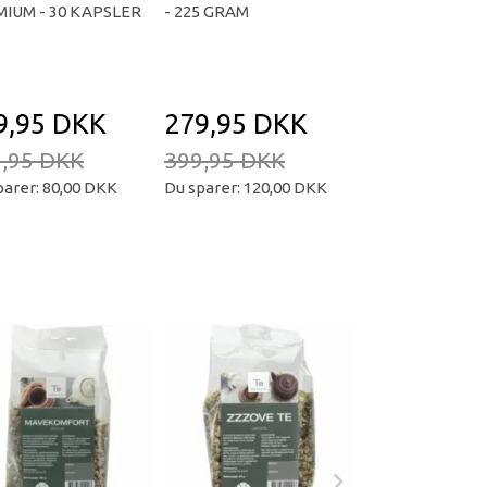
IUM - 30 KAPSLER
- 225 GRAM
KAPSLER
9,95 DKK
279,95 DKK
169,95 D
,95 DKK
399,95 DKK
239,95 DKK
parer:
80,00 DKK
Du sparer:
120,00 DKK
Du sparer:
70,00