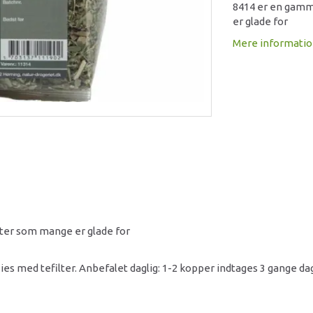
8414 er en gamme
er glade for
Mere informati
rter som mange er glade for
Sies med tefilter. Anbefalet daglig: 1-2 kopper indtages 3 gange dag