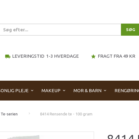
SØG
LEVERINGSTID 1-3 HVERDAGE
FRAGT FRA 49 KR
local_shipping
star
ONLIG PLEJE
MAKEUP
MOR & BARN
RENGØRIN
 Te-serien
8414 Rensende te - 100 gram
8414 