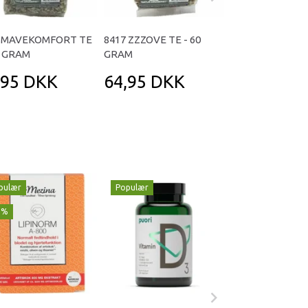
6 MAVEKOMFORT TE
8417 ZZZOVE TE - 60
8424 VANDFALD
0 GRAM
GRAM
100 GRAM
,95 DKK
64,95 DKK
79,95 DK
pulær
Populær
Populær
1%
-29%