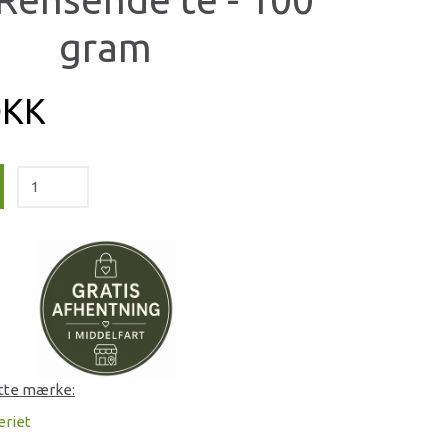
gram
DKK
ette mærke:
eriet