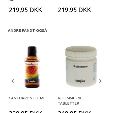
219,95 DKK
219,95 DKK
ANDRE FANDT OGSÅ
CANTHARON - 50 ML.
REFEMME - 90
KA
TABLETTER
50 