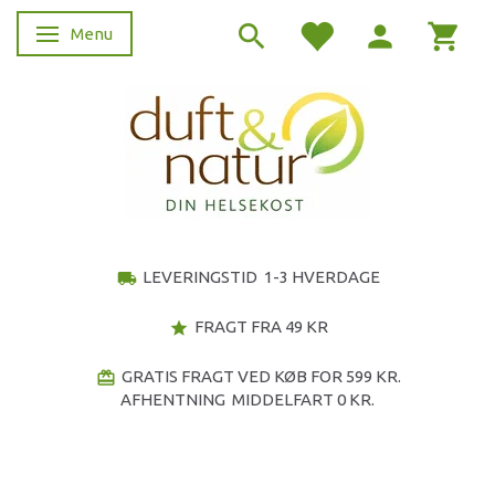
Menu
Skifte navigation
LEVERINGSTID 1-3 HVERDAGE
local_shipping
FRAGT FRA 49 KR
star
GRATIS FRAGT VED KØB FOR 599 KR.
redeem
AFHENTNING MIDDELFART 0 KR.