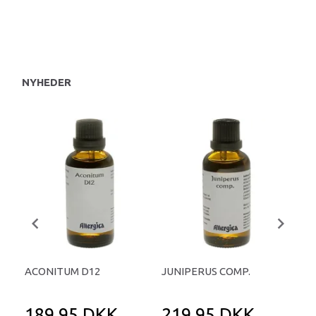
NYHEDER
ACONITUM D12
JUNIPERUS COMP.
THY
TA
189,95 DKK
219,95 DKK
2