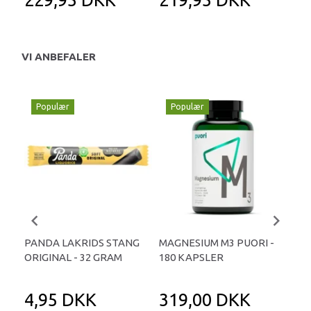
VI ANBEFALER
Populær
Populær
P
PANDA LAKRIDS STANG
MAGNESIUM M3 PUORI -
HAI
ORIGINAL - 32 GRAM
180 KAPSLER
TA
4,95 DKK
319,00 DKK
1