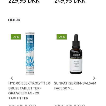
229,95 DKK
249,95 DKK
2
TILBUD
-29%
-24%
P
-
HYDRO ELEKTROLYTTER
SUNPATI SERUM-BALSAM
LIP
BRUSETABLETTER -
FACE 50 ML.
TA
ORANGESMAG - 20
TABLETTER