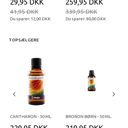
29,95 DKK
259,95 DKK
2
41,95 DKK
339,95 DKK
34
Du sparer:
12,00 DKK
Du sparer:
80,00 DKK
Du 
TOPSÆLGERE
CANTHARON - 50 ML.
BRORON BØRN - 50 ML.
COF
229,95 DKK
219,95 DKK
2