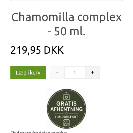
Chamomilla complex
- 50 ml.
219,95 DKK
Læg i kurv
Find mere fra dette mærke: