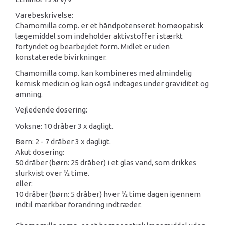
Varebeskrivelse:
Chamomilla comp. er et håndpotenseret homøopatisk
lægemiddel som indeholder aktivstoffer i stærkt
fortyndet og bearbejdet form. Midlet er uden
konstaterede bivirkninger.
Chamomilla comp. kan kombineres med almindelig
kemisk medicin og kan også indtages under graviditet og
amning.
Vejledende dosering:
Voksne: 10 dråber 3 x dagligt.
Børn: 2 - 7 dråber 3 x dagligt.
Akut dosering:
50 dråber (børn: 25 dråber) i et glas vand, som drikkes
slurkvist over ½ time.
eller:
10 dråber (børn: 5 dråber) hver ½ time dagen igennem
indtil mærkbar forandring indtræder.