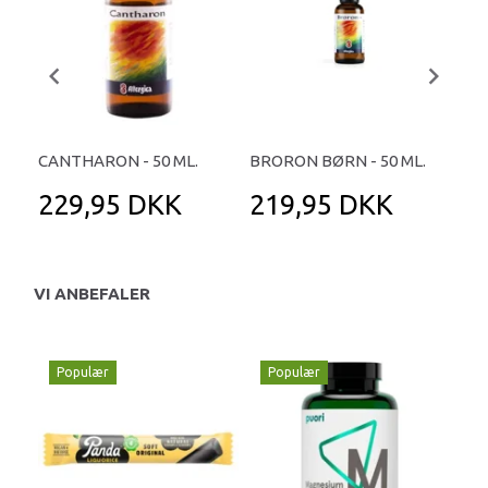
CANTHARON - 50 ML.
BRORON BØRN - 50 ML.
COF
229,95 DKK
219,95 DKK
2
VI ANBEFALER
Populær
Populær
P