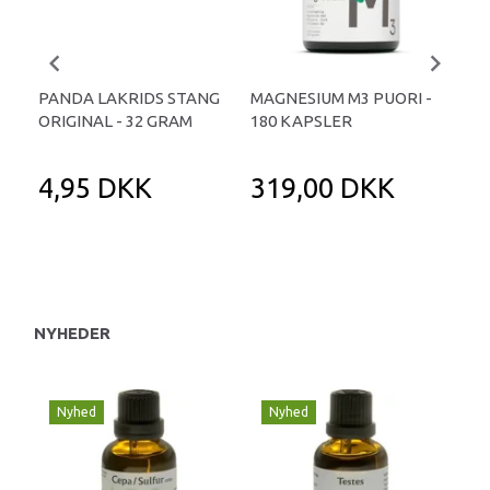
PANDA LAKRIDS STANG
MAGNESIUM M3 PUORI -
HAI
ORIGINAL - 32 GRAM
180 KAPSLER
TA
4,95 DKK
319,00 DKK
1
NYHEDER
Nyhed
Nyhed
N