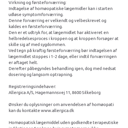
Virkning og førsteforværring:
Indtagelse af homøopatiske lægemidler kan i starten
udløse symptomforværring.
Denne forværring er velkendt og velbeskrevet og
kaldes en førsteforværring.
Den er et udtryk for, at lægemidlet har aktiveret en
helbredelsesproces i kroppen og at kroppen forsøger at
skille sig af med sygdommen.
Ved tegn på kraftig førsteforværring bør indtagelsen af
lægemidlet stoppes i 1-2 dage, eller indtil forværringen
er aftaget helt.
Derefter påbegyndes behandling igen, dog med nedsat
dosering og langsom optrapning.
Registreringsindehaver:
Allergica A/S, Hagemannsvej 11, 8600 Silkeborg
Ønsker du oplysninger om anvendelsen af homøopati
kan du kontakte www.allergica.dk
Homøopatisk lægemiddel uden godkendte terapeutiske