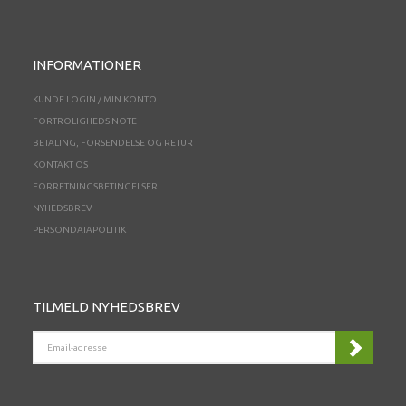
INFORMATIONER
KUNDE LOGIN / MIN KONTO
FORTROLIGHEDS NOTE
BETALING, FORSENDELSE OG RETUR
KONTAKT OS
FORRETNINGSBETINGELSER
NYHEDSBREV
PERSONDATAPOLITIK
TILMELD NYHEDSBREV
EMAIL-
ADRESSE