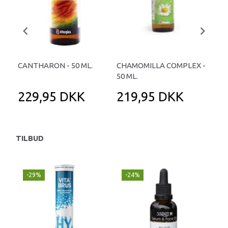
CANTHARON - 50 ML.
CHAMOMILLA COMPLEX -
REF
50 ML.
TA
229,95 DKK
219,95 DKK
2
TILBUD
-29%
-24%
P
-