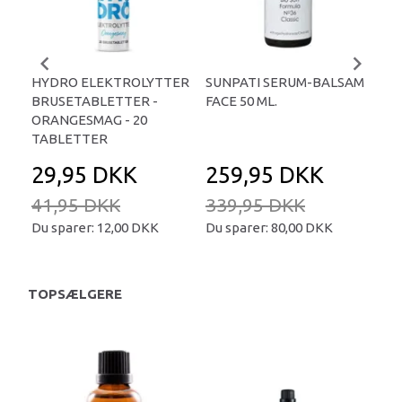
HYDRO ELEKTROLYTTER
SUNPATI SERUM-BALSAM
LIP
BRUSETABLETTER -
FACE 50 ML.
TA
ORANGESMAG - 20
TABLETTER
29,95 DKK
259,95 DKK
2
41,95 DKK
339,95 DKK
34
Du sparer:
12,00 DKK
Du sparer:
80,00 DKK
Du 
TOPSÆLGERE