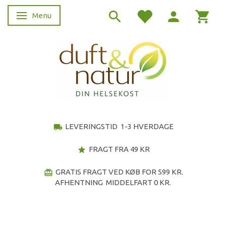
Menu
Skifte navigation
LEVERINGSTID 1-3 HVERDAGE
local_shipping
FRAGT FRA 49 KR
star
GRATIS FRAGT VED KØB FOR 599 KR.
redeem
AFHENTNING MIDDELFART 0 KR.