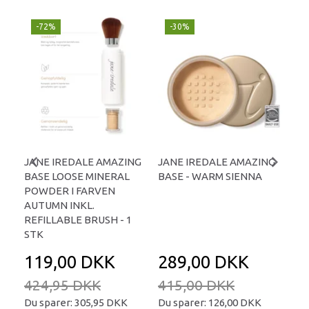
-72%
-30%
U
-
JANE IREDALE AMAZING
JANE IREDALE AMAZING
JA
BASE LOOSE MINERAL
BASE - WARM SIENNA
BA
POWDER I FARVEN
AUTUMN INKL.
REFILLABLE BRUSH - 1
STK
119,00 DKK
289,00 DKK
2
424,95 DKK
415,00 DKK
41
Du sparer:
305,95 DKK
Du sparer:
126,00 DKK
Du 