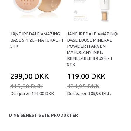
JANE IREDALE AMAZING
JANE IREDALE AMAZING
JA
BASE SPF20 - NATURAL - 1
BASE LOOSE MINERAL
BA
STK
POWDER I FARVEN
PO
MAHOGANY INKL.
BRO
REFILLABLE BRUSH - 1
BRU
STK
299,00 DKK
119,00 DKK
1
415,00 DKK
424,95 DKK
42
Du sparer:
116,00 DKK
Du sparer:
305,95 DKK
Du 
DINE SENEST SETE PRODUKTER