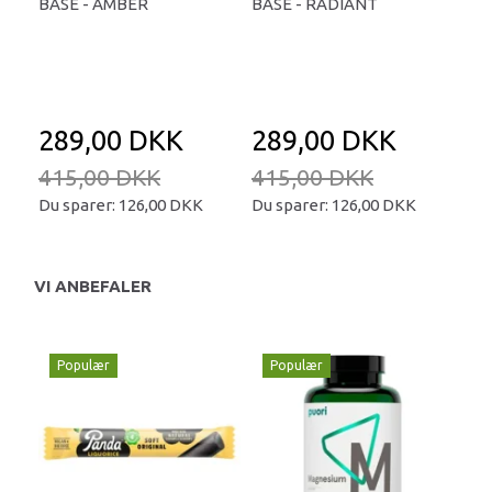
BASE - AMBER
BASE - RADIANT
BAS
289,00 DKK
289,00 DKK
2
415,00 DKK
415,00 DKK
41
Du sparer:
126,00 DKK
Du sparer:
126,00 DKK
Du 
VI ANBEFALER
Populær
Populær
P