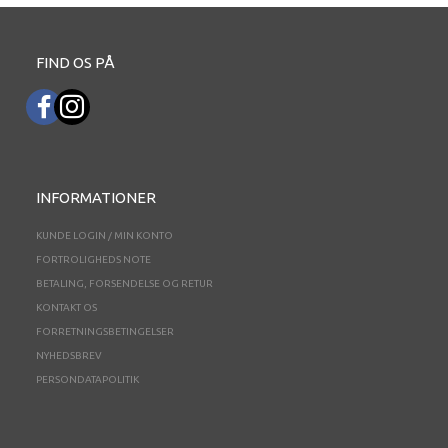
FIND OS PÅ
INFORMATIONER
KUNDE LOGIN / MIN KONTO
FORTROLIGHEDS NOTE
BETALING, FORSENDELSE OG RETUR
KONTAKT OS
FORRETNINGSBETINGELSER
NYHEDSBREV
PERSONDATAPOLITIK