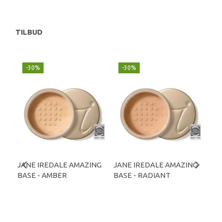
TILBUD
-30%
-30%
-
JANE IREDALE AMAZING
JANE IREDALE AMAZING
JA
BASE - AMBER
BASE - RADIANT
BAS