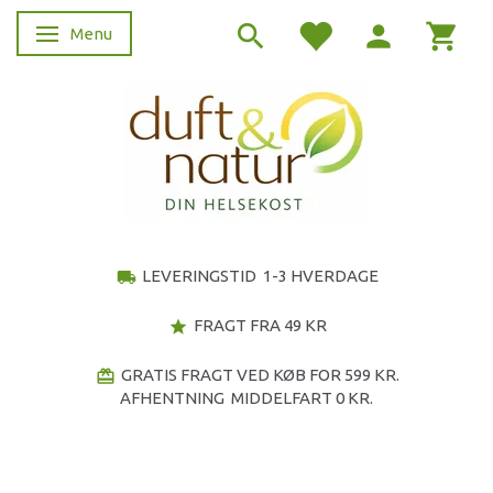
Menu
Skifte navigation
LEVERINGSTID 1-3 HVERDAGE
local_shipping
FRAGT FRA 49 KR
star
GRATIS FRAGT VED KØB FOR 599 KR.
redeem
AFHENTNING MIDDELFART 0 KR.