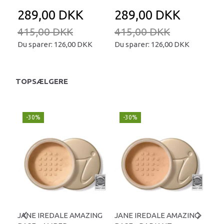
289,00 DKK
289,00 DKK
2
415,00 DKK
415,00 DKK
41
Du sparer:
126,00 DKK
Du sparer:
126,00 DKK
Du 
TOPSÆLGERE
-30%
-30%
-
JANE IREDALE AMAZING
JANE IREDALE AMAZING
JA