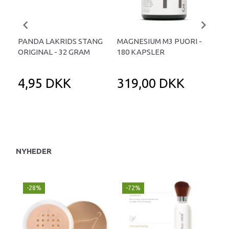
PANDA LAKRIDS STANG
MAGNESIUM M3 PUORI -
HAI
ORIGINAL - 32 GRAM
180 KAPSLER
TA
4,95 DKK
319,00 DKK
1
NYHEDER
-28%
-72%
-