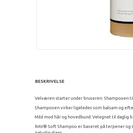
BESKRIVELSE
Velværen starter under bruseren: Shampooen tilfør
Shampooen virker ligeledes som balsam og efterl
Mild mod hår og hovedbund. Velegnet til daglig b
RAV® Soft Shampoo er baseret på terpener og suc
naturlig glans.