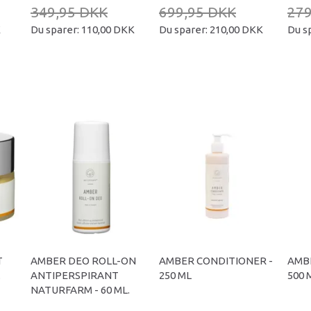
349,95 DKK
699,95 DKK
279
K
Du sparer:
110,00 DKK
Du sparer:
210,00 DKK
Du s
T
AMBER DEO ROLL-ON
AMBER CONDITIONER -
AMBE
.
ANTIPERSPIRANT
250 ML
500 
NATURFARM - 60 ML.