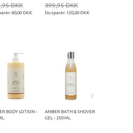
,95 DKK
399,95 DKK
239,95 DKK
parer:
80,00 DKK
Du sparer:
120,00 DKK
Du sparer:
70,00
R BODY LOTION -
AMBER BATH & SHOVER
AMBER FACE & 
ML.
GEL - 250 ML.
SCRUB - 200 ML.