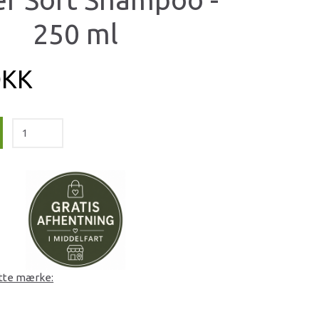
250 ml
DKK
ette mærke: