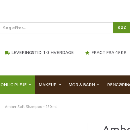
SØG
LEVERINGSTID 1-3 HVERDAGE
FRAGT FRA 49 KR
local_shipping
star
ONLIG PLEJE
MAKEUP
MOR & BARN
RENGØRIN
Amber Soft Shampoo - 250 ml
Ambe