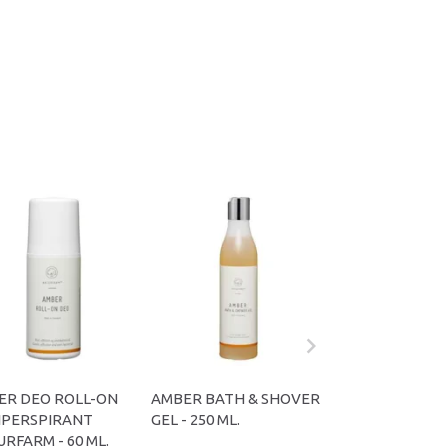
ER DEO ROLL-ON
AMBER BATH & SHOVER
AMBER CONDIT
IPERSPIRANT
GEL - 250 ML.
250 ML
RFARM - 60 ML.