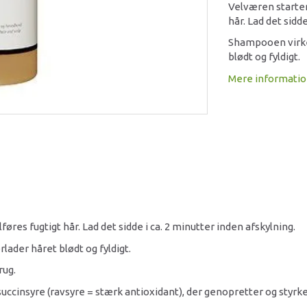
Velværen starter
hår. Lad det sidd
Shampooen virke
blødt og fyldigt.
Mere informati
es fugtigt hår. Lad det sidde i ca. 2 minutter inden afskylning.
ader håret blødt og fyldigt.
rug.
cinsyre (ravsyre = stærk antioxidant), der genopretter og styrker