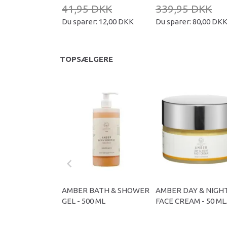
41,95 DKK
339,95 DKK
Du sparer:
12,00 DKK
Du sparer:
80,00 DK
TOPSÆLGERE
AMBER BATH & SHOWER
AMBER DAY & NIGH
GEL - 500 ML
FACE CREAM - 50 ML