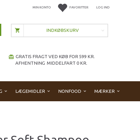
MIN KONTO
FAVORITTER
LOG IND
INDKØBSKURV
GRATIS FRAGT VED KØB FOR 599 KR.
redeem
AFHENTNING MIDDELFART 0 KR.
G
LÆGEMIDLER
NONFOOD
MÆRKER
r Soft Shampoo -