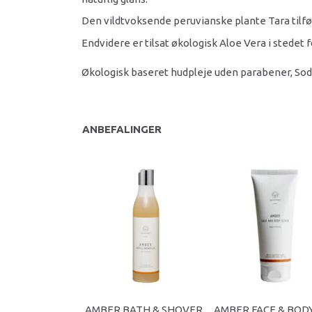
Den vildtvoksende peruvianske plante Tara tilfør
Endvidere er tilsat økologisk Aloe Vera i stedet f
Økologisk baseret hudpleje uden parabener, Sod
ANBEFALINGER
AMBER BATH & SHOVER
AMBER FACE & BOD