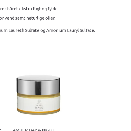
er håret ekstra fugt og fylde.
or vand samt naturlige olier.
ium Laureth Sulfate og Amonium Lauryl Sulfate.
Y
AMBER DAY & NIGHT