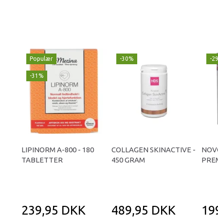
Populær
-30%
-2
-31%
LIPINORM A-800 - 180
COLLAGEN SKINACTIVE -
NOV
TABLETTER
450 GRAM
PREM
239,95 DKK
489,95 DKK
19