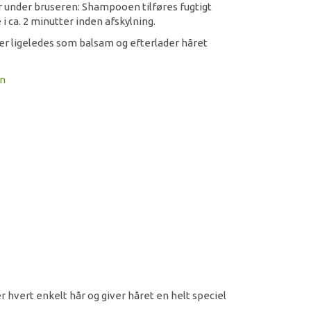
 under bruseren: Shampooen tilføres fugtigt
e i ca. 2 minutter inden afskylning.
r ligeledes som balsam og efterlader håret
on
 hvert enkelt hår og giver håret en helt speciel