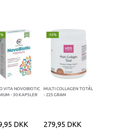
9%
-30%
Populær
-29%
O VITA NOVOBIOTIC
MULTI COLLAGEN TOTAL
OMNIVITA B TOT
IUM - 30 KAPSLER
- 225 GRAM
KAPSLER
9,95 DKK
279,95 DKK
169,95 D