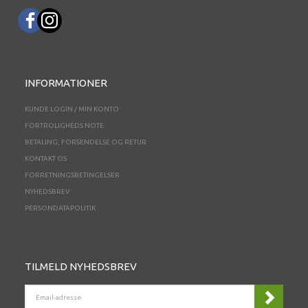
INFORMATIONER
KUNDE LOGIN / MIN KONTO
FORTROLIGHEDS NOTE
BETALING, FORSENDELSE OG RETUR
KONTAKT OS
FORRETNINGSBETINGELSER
NYHEDSBREV
PERSONDATAPOLITIK
TILMELD NYHEDSBREV
EMAIL-
ADRESSE