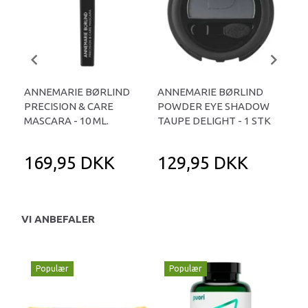
ANNEMARIE BØRLIND
ANNEMARIE BØRLIND
AN
PRECISION & CARE
POWDER EYE SHADOW
PO
MASCARA - 10 ML.
TAUPE DELIGHT - 1 STK
STO
169,95 DKK
129,95 DKK
1
VI ANBEFALER
Populær
Populær
P