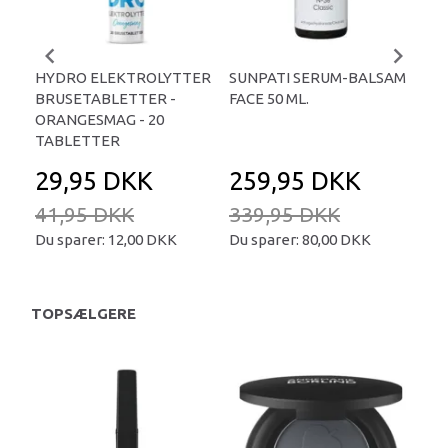
HYDRO ELEKTROLYTTER
SUNPATI SERUM-BALSAM
LIP
BRUSETABLETTER -
FACE 50 ML.
TA
ORANGESMAG - 20
TABLETTER
29,95 DKK
259,95 DKK
2
41,95 DKK
339,95 DKK
34
Du sparer:
12,00 DKK
Du sparer:
80,00 DKK
Du 
TOPSÆLGERE