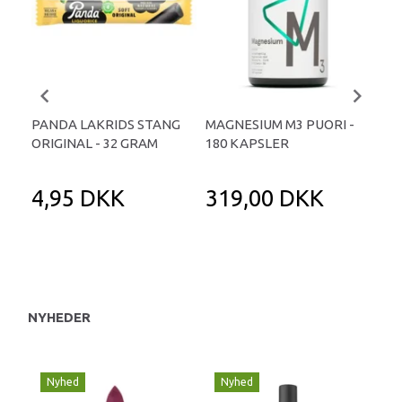
PANDA LAKRIDS STANG
MAGNESIUM M3 PUORI -
HAI
ORIGINAL - 32 GRAM
180 KAPSLER
TA
4,95 DKK
319,00 DKK
1
NYHEDER
Nyhed
Nyhed