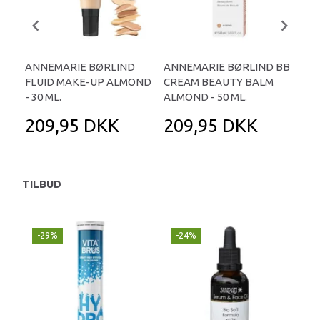
ANNEMARIE BØRLIND
ANNEMARIE BØRLIND BB
AN
FLUID MAKE-UP ALMOND
CREAM BEAUTY BALM
PRE
- 30 ML.
ALMOND - 50 ML.
MAS
209,95 DKK
209,95 DKK
1
TILBUD
-29%
-24%
P
-