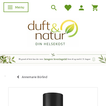
Menu
Skifte navigation
Annemarie Börlind