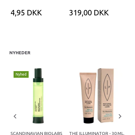
4,95 DKK
319,00 DKK
1
NYHEDER
Nyhed
SCANDINAVIAN BIOLABS
THE ILLUMINATOR - 30 ML.
GEL