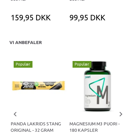
159,95 DKK
99,95 DKK
9
VI ANBEFALER
Populær
Populær
P
PANDA LAKRIDS STANG
MAGNESIUM M3 PUORI -
HAI
ORIGINAL - 32 GRAM
180 KAPSLER
TA