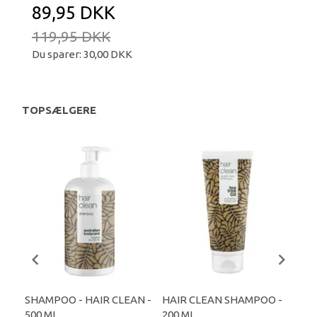
89,95 DKK
119,95 DKK
Du sparer:
30,00 DKK
TOPSÆLGERE
SHAMPOO - HAIR CLEAN -
HAIR CLEAN SHAMPOO -
TEA
500 ML.
200 ML.
- S