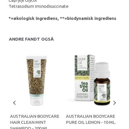
Caprylyl Glycol
Tetrasodium Iminodisuccinate
*=økologisk ingrediens, **=biodynamisk ingrediens
ANDRE FANDT OGSÅ
AUSTRALIAN BODYCARE
AUSTRALIAN BODYCARE
B12
HAIR CLEAN MINT
PURE OIL LEMON - 10 ML.
SHAMPOO - 200 ML.