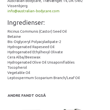
Australian Bodycare, Trævænget 14, DK-5492
Vissenbjerg
info@australian-bodycare.com
Ingredienser:
Ricinus Communis (Castor) Seed Oil
Betaine
Bis-Diglyceryl Polyacyladipate-2
Hydrogenated Rapeseed Oil
Hydrogenated Ethylhexyl Olivate
Cera Alba/Beeswax
Hydrogenated Olive Oil Unsaponifiables
Tocopherol
Vegetable Oil
Leptospermum Scoparium Branch/Leaf Oil
ANDRE FANDT OGSÅ