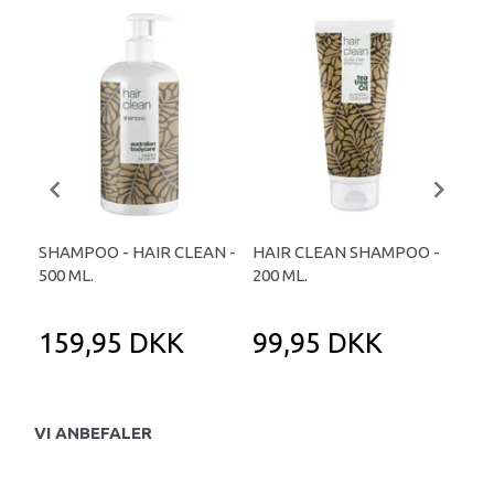
SHAMPOO - HAIR CLEAN -
HAIR CLEAN SHAMPOO -
TEA
500 ML.
200 ML.
- S
159,95 DKK
99,95 DKK
9
VI ANBEFALER