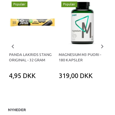
Populær
Populær
P
PANDA LAKRIDS STANG
MAGNESIUM M3 PUORI -
HAI
ORIGINAL - 32 GRAM
180 KAPSLER
TA
4,95 DKK
319,00 DKK
1
NYHEDER