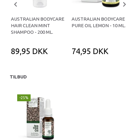
AUSTRALIAN BODYCARE
AUSTRALIAN BODYCARE
B12
HAIR CLEAN MINT
PURE OIL LEMON - 10 ML.
SHAMPOO - 200 ML.
89,95 DKK
74,95 DKK
1
TILBUD
-25%