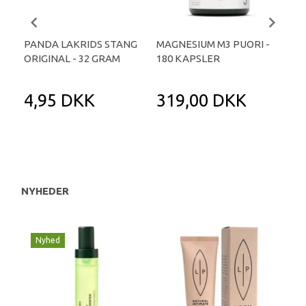
PANDA LAKRIDS STANG
MAGNESIUM M3 PUORI -
HAI
ORIGINAL - 32 GRAM
180 KAPSLER
TA
4,95 DKK
319,00 DKK
1
NYHEDER
Nyhed