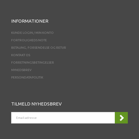
INFORMATIONER
KUNDE LOGIN / MIN KONTO
FORTROLIGHEDS NOTE
BETALING, FORSENDELSE OG RETUR
KONTAKT OS
FORRETNINGSBETINGELSER
NYHEDSBREV
PERSONDATAPOLITIK
TILMELD NYHEDSBREV
EMAIL-
ADRESSE