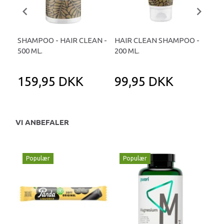
SHAMPOO - HAIR CLEAN -
HAIR CLEAN SHAMPOO -
TEA
500 ML.
200 ML.
- S
159,95 DKK
99,95 DKK
9
VI ANBEFALER
Populær
Populær
P