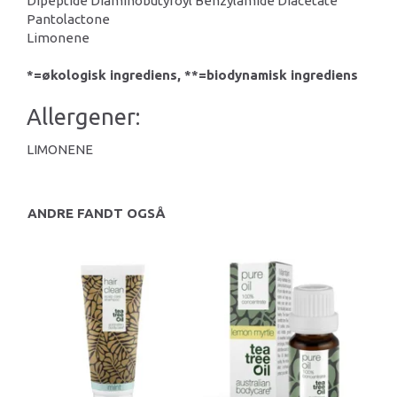
Dipeptide Diaminobutyroyl Benzylamide Diacetate
Pantolactone
Limonene
*=økologisk ingrediens, **=biodynamisk ingrediens
Allergener:
LIMONENE
ANDRE FANDT OGSÅ