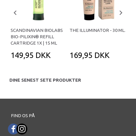
SCANDINAVIAN BIOLABS
THE ILLUMINATOR - 30 ML.
GEL
BIO-PILIXIN® REFILL
COC
CARTRIDGE 1X | 15 ML
149,95 DKK
169,95 DKK
1
DINE SENEST SETE PRODUKTER
FIND OS PÅ