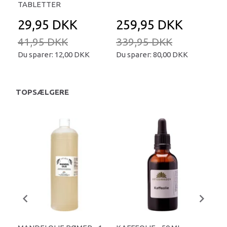
TABLETTER
29,95 DKK
259,95 DKK
2
41,95 DKK
339,95 DKK
34
Du sparer:
12,00 DKK
Du sparer:
80,00 DKK
Du 
TOPSÆLGERE