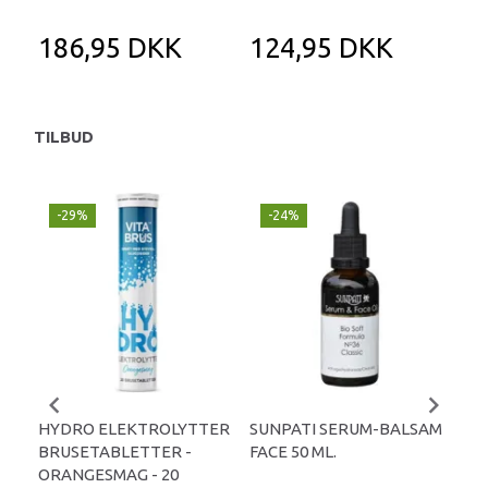
ØKO
186,95 DKK
124,95 DKK
1
TILBUD
-29%
-24%
P
-
HYDRO ELEKTROLYTTER
SUNPATI SERUM-BALSAM
LIP
BRUSETABLETTER -
FACE 50 ML.
TA
ORANGESMAG - 20