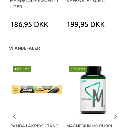
MANDELOLIE RØMER - 1
KAFFEOLIE - 50 ML.
MAN
LITER
ML.
186,95 DKK
199,95 DKK
1
VI ANBEFALER
Populær
Populær
P
PANDA LAKRIDS STANG
MAGNESIUM M3 PUORI -
HAI