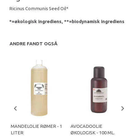
Ricinus Communis Seed Oil*
*=økologisk ingrediens, **=biodynamisk ingrediens
ANDRE FANDT OGSÅ
MANDELOLIE RØMER - 1
AVOCADOOLIE
UR
LITER
ØKOLOGISK - 100 ML.
MA