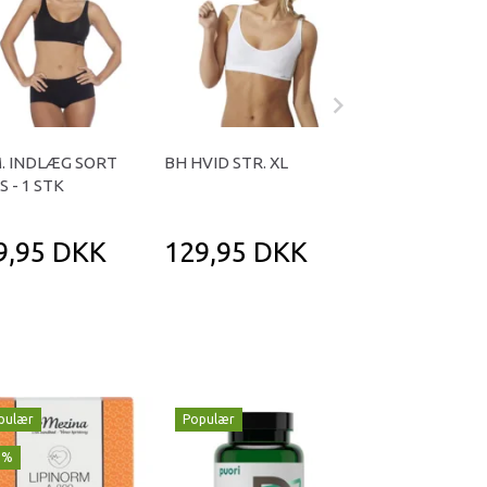
. INDLÆG SORT
BH HVID STR. XL
BH M. INDLÆG 
S - 1 STK
STR. XS
9,95 DKK
129,95 DKK
149,95 D
pulær
Populær
Populær
1%
-29%