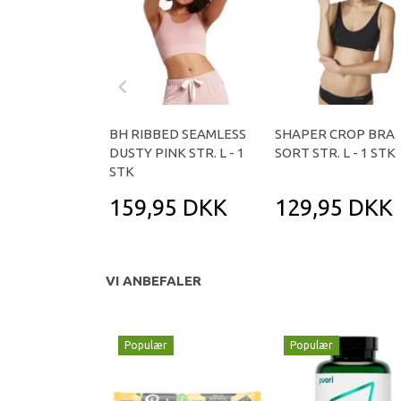
BH RIBBED SEAMLESS
SHAPER CROP BRA
DUSTY PINK STR. L - 1
SORT STR. L - 1 STK
STK
159,95 DKK
129,95 DKK
VI ANBEFALER
Populær
Populær