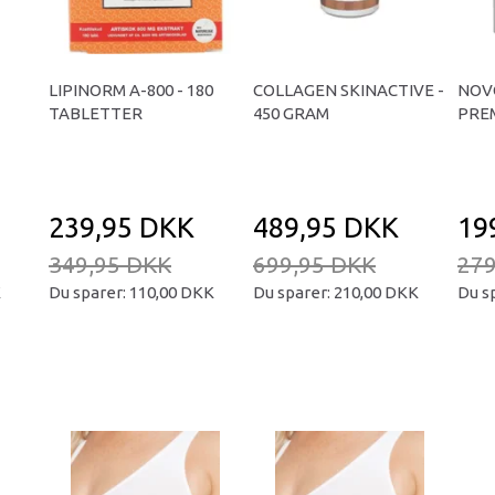
LIPINORM A-800 - 180
COLLAGEN SKINACTIVE -
NOV
TABLETTER
450 GRAM
PREM
239,95 DKK
489,95 DKK
19
349,95 DKK
699,95 DKK
279
K
Du sparer:
110,00 DKK
Du sparer:
210,00 DKK
Du s