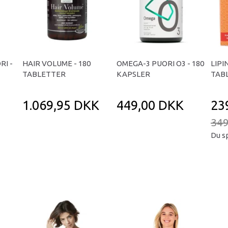
RI -
HAIR VOLUME - 180
OMEGA-3 PUORI O3 - 180
LIPI
TABLETTER
KAPSLER
TAB
1.069,95 DKK
449,00 DKK
23
349
Du s