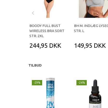
BOODY FULL BUST
BH M. INDLÆG LYS
WIRELESS BRA SORT
STR. L
STR. 2XL
244,95 DKK
149,95 DKK
TILBUD
-29%
-24%