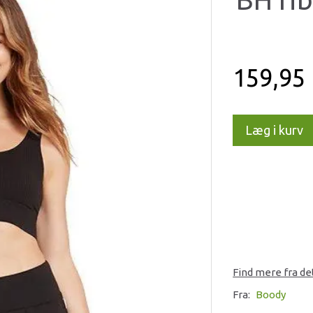
159,95
Læg i kurv
Find mere fra d
Fra:
Boody