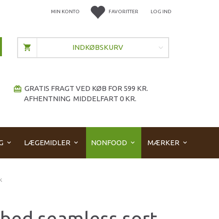
MIN KONTO
FAVORITTER
LOG IND
INDKØBSKURV
GRATIS FRAGT VED KØB FOR 599 KR.
redeem
AFHENTNING MIDDELFART 0 KR.
G
LÆGEMIDLER
NONFOOD
MÆRKER
k
bbed seamless sort