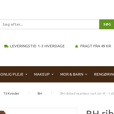
SØG
LEVERINGSTID 1-3 HVERDAGE
FRAGT FRA 49 KR
local_shipping
star
ONLIG PLEJE
MAKEUP
MOR & BARN
RENGØRIN
Til Kvinder
BH
BH ribbed seamless sort str. M - 1 st
BH ri