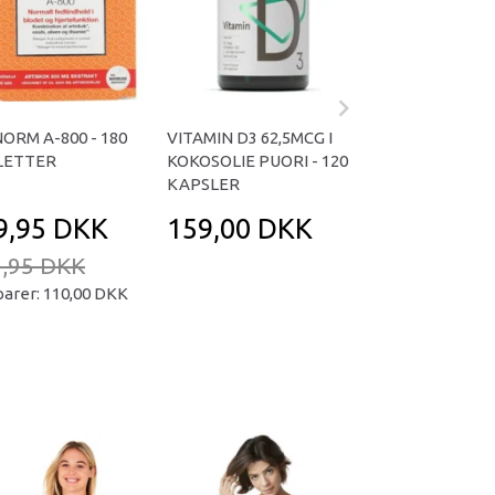
NORM A-800 - 180
VITAMIN D3 62,5MCG I
OMNIVITA B TOT
LETTER
KOKOSOLIE PUORI - 120
KAPSLER
KAPSLER
9,95 DKK
159,00 DKK
169,95 D
,95 DKK
239,95 DKK
parer:
110,00 DKK
Du sparer:
70,00