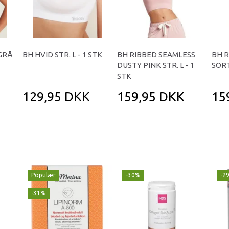
EGRÅ
BH HVID STR. L - 1 STK
BH RIBBED SEAMLESS
BH R
DUSTY PINK STR. L - 1
SORT
STK
129,95 DKK
159,95 DKK
15
Populær
-30%
-2
-31%