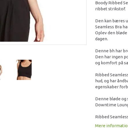
Boody Ribbed Sea
ribbet strikstof.
Den kan bæres u
Seamless Bra har
Oplev den bløde 
dagen.
Denne bh har bre
Den har ingen pol
og komfort på s
Ribbed Seamless B
hud, og har åndb
egenskaber forb
Denne bløde og s
Downtime Loung
Ribbed Seamless B
Mere informati