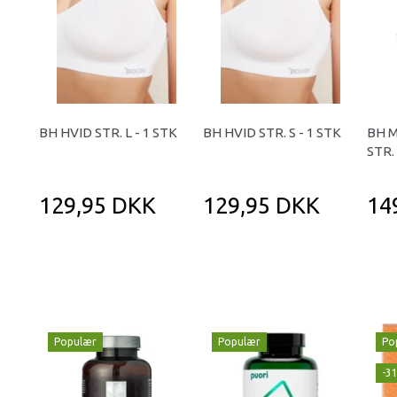
BH HVID STR. L - 1 STK
BH HVID STR. S - 1 STK
BH M
STR. 
129,95 DKK
129,95 DKK
14
Populær
Populær
Po
-3