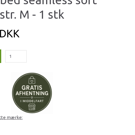
str. M - 1 stk
 DKK
ette mærke: