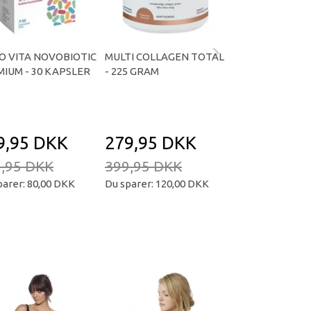
O VITA NOVOBIOTIC
MULTI COLLAGEN TOTAL
OMNIVITA B TOT
IUM - 30 KAPSLER
- 225 GRAM
KAPSLER
9,95 DKK
279,95 DKK
169,95 D
,95 DKK
399,95 DKK
239,95 DKK
parer:
80,00 DKK
Du sparer:
120,00 DKK
Du sparer:
70,00