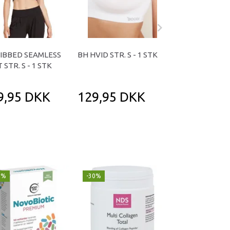
IBBED SEAMLESS
BH HVID STR. S - 1 STK
BH M. INDLÆG 
 STR. S - 1 STK
STR. S - 1 STK
9,95 DKK
129,95 DKK
149,95 D
9%
-30%
Populær
-29%