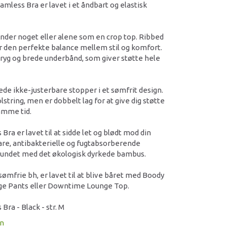
mless Bra er lavet i et åndbart og elastisk
nder noget eller alene som en crop top. Ribbed
 den perfekte balance mellem stil og komfort.
ryg og brede underbånd, som giver støtte hele
de ikke-justerbare stopper i et sømfrit design.
string, men er dobbelt lag for at give dig støtte
amme tid.
ra er lavet til at sidde let og blødt mod din
are, antibakterielle og fugtabsorberende
undet med det økologisk dyrkede bambus.
ømfrie bh, er lavet til at blive båret med Boody
e Pants eller Downtime Lounge Top.
ra - Black - str. M
on